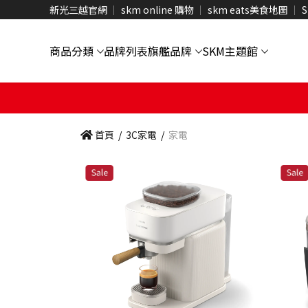
新光三越官網
skm online 購物
skm eats美食地圖
S
商品分類
品牌列表
旗艦品牌
SKM主題館
首頁
/
3C家電
/
家電