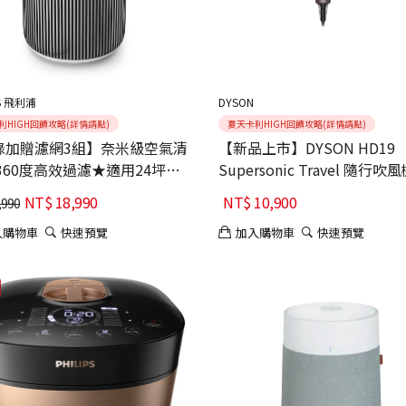
PS 飛利浦
DYSON
利HIGH回饋攻略(詳情請點)
夏天卡利HIGH回饋攻略(詳情請點)
錄加贈濾網3組】奈米級空氣清
【新品上市】DYSON HD19
360度高效過濾★適用24坪
Supersonic Travel 隨行吹
20/80)
霧玫瑰)
NT$
18,990
NT$
10,900
,990
入購物車
快速預覽
加入購物車
快速預覽