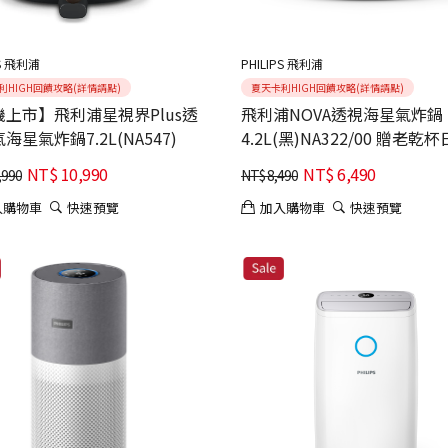
PS 飛利浦
PHILIPS 飛利浦
利HIGH回饋攻略(詳情請點)
夏天卡利HIGH回饋攻略(詳情請點)
上市】飛利浦星視界Plus透
飛利浦NOVA透視海星氣炸鍋
海星氣炸鍋7.2L(NA547)
4.2L(黑)NA322/00 贈老乾杯日本A5
和牛燒肉禮盒
NT$
10,990
NT$
6,490
,990
NT$
8,490
入購物車
快速預覽
加入購物車
快速預覽