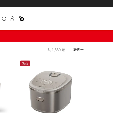
0
共 1,559 項
篩選