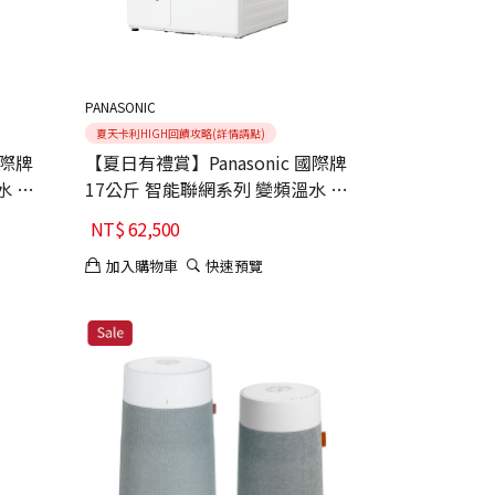
PANASONIC
夏天卡利HIGH回饋攻略(詳情請點)
國際牌
【夏日有禮賞】Panasonic 國際牌
水 熱
17公斤 智能聯網系列 變頻溫水 熱
-K 舊
泵式滾筒洗衣機 NA-V170RPH-W
NT$
62,500
舊機回收+基本安裝
加入購物車
快速預覽