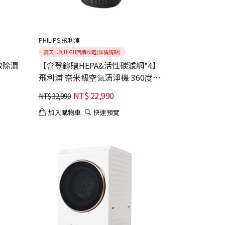
PHILIPS 飛利浦
夏天卡利HIGH回饋攻略(詳情請點)
敏除濕
【含登錄贈HEPA&活性碳濾網*4】
飛利浦 奈米級空氣清淨機 360度高
效過濾★適用28坪(AC4221/81)
NT$
22,990
NT$
32,990
加入購物車
快速預覽