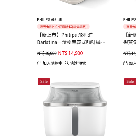
PHILIPS 飛利浦
PHILI
夏天卡利HIGH回饋攻略(詳情請點)
夏天卡
【新上市】Philips 飛利浦
【新機
Baristina一滑極萃義式咖啡機
視蒸氣
BAR302 贈限量禮盒組
NT$
14,900
NT$
19,999
NT$
14
加入購物車
快速預覽
加