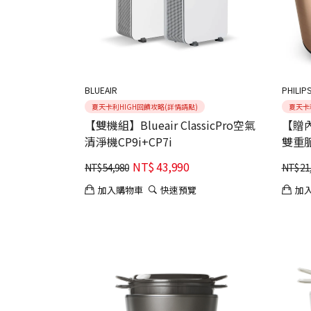
BLUEAIR
PHILI
夏天卡利HIGH回饋攻略(詳情請點)
夏天卡
【雙機組】Blueair ClassicPro空氣
【贈
清淨機CP9i+CP7i
雙重脈
NT$
43,990
NT$
54,980
NT$
21
加入購物車
快速預覽
加