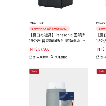
PANASONIC
PANAS
夏天卡利HIGH回饋攻略(詳情請點)
夏天卡
【夏日有禮賞】Panasonic 國際牌
【夏日
15公斤 智能聯網系列 變頻溫水 熱
15公
泵式滾筒洗衣機 NA-V150RPH-K 舊
泵式滾
NT$
57,900
NT$
機回收+基本安裝
舊機
加入購物車
快速預覽
加