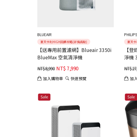
BLUEAIR
PHILI
夏天卡利HIGH回饋攻略(詳情請點)
夏天卡
【送專用前置濾網】Blueair 3350i
【登
BlueMax 空氣清淨機
淨機 
(AC32
NT$
7,990
NT$
8,990
NT$
27
加入購物車
快速預覽
加