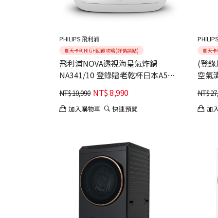
PHILIPS 飛利浦
PHILI
夏天卡利HIGH回饋攻略(詳情請點)
夏天卡
飛利浦NOVA透視海星氣炸鍋
(登錄
NA341/10 登錄贈老乾杯日本A5和
空氣清
牛燒肉禮盒
NT$
8,990
NT$
10,990
NT$
27
加入購物車
快速預覽
加