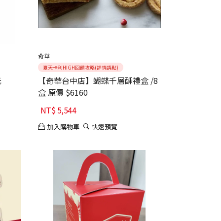
奇華
夏天卡利HIGH回饋攻略(詳情請點)
元
【奇華台中店】蝴蝶千層酥禮盒 /8
盒 原價 $6160
NT$
5,544
加入購物車
快速預覽