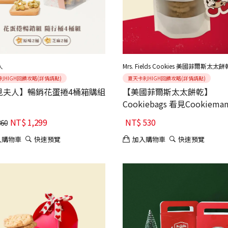
人
Mrs. Fields Cookies 美國菲爾斯太太餅
利HIGH回饋攻略(詳情請點)
夏天卡利HIGH回饋攻略(詳情請點)
見夫人】暢銷花蛋捲4桶箱購組
【美國菲爾斯太太餅乾】
Cookiebags 看見Cookiema
NT$
1,299
NT$
530
360
入購物車
快速預覽
加入購物車
快速預覽