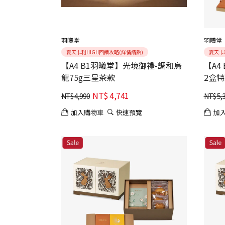
羽曦堂
羽曦堂
夏天卡利HIGH回饋攻略(詳情請點)
夏天卡
【A4 B1羽曦堂】光境御禮-調和烏
【A4
龍75g三星茶款
2盒
NT$
4,741
NT$
4,990
NT$
5,
加入購物車
快速預覽
加