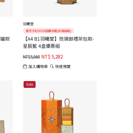
羽曦堂
夏天卡利HIGH回饋攻略(詳情請點)
茶罐款
【A4 B1羽曦堂】琉瑀御禮茶包款-
星辰藍 4盒優惠組
NT$
5,282
NT$
5,560
加入購物車
快速預覽