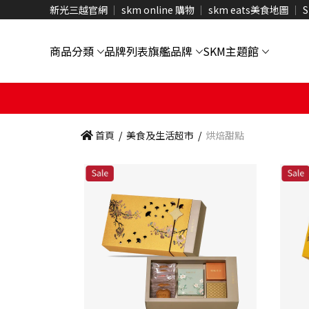
新光三越官網
skm online 購物
skm eats美食地圖
S
商品分類
品牌列表
旗艦品牌
SKM主題館
首頁
/
美食及生活超市
/
烘焙甜點