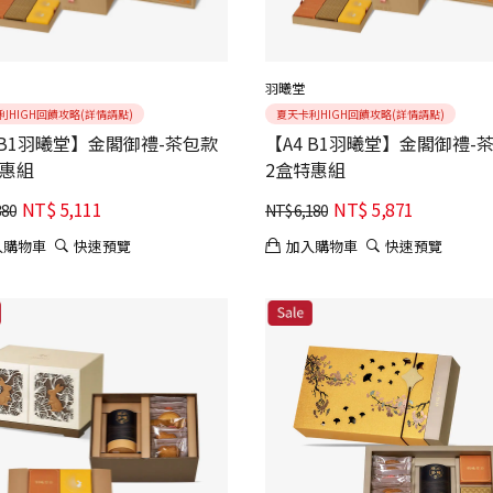
羽曦堂
利HIGH回饋攻略(詳情請點)
夏天卡利HIGH回饋攻略(詳情請點)
 B1羽曦堂】金閣御禮-茶包款
【A4 B1羽曦堂】金閣御禮-
特惠組
2盒特惠組
NT$
5,111
NT$
5,871
380
NT$
6,180
入購物車
快速預覽
加入購物車
快速預覽