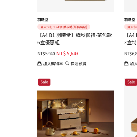
羽曦堂
羽曦堂
夏天卡利HIGH回饋攻略(詳情請點)
夏天卡
【A4 B1 羽曦堂】織秋御禮-茶包款
【A4
6盒優惠組
3盒
NT$
5,643
NT$
5,940
NT$
6,
加入購物車
快速預覽
加