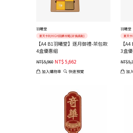
羽曦堂
羽曦堂
夏天卡利HIGH回饋攻略(詳情請點)
夏天卡
【A4 B1羽曦堂】逐月御禮-茶包款
【A4
4盒優惠組
3盒
NT$
5,662
NT$
5,960
NT$
5,
加入購物車
快速預覽
加