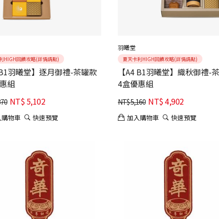
羽曦堂
利HIGH回饋攻略(詳情請點)
夏天卡利HIGH回饋攻略(詳情請點)
 B1羽曦堂】逐月御禮-茶罐款
【A4 B1羽曦堂】織秋御禮-
優惠組
4盒優惠組
NT$
5,102
NT$
4,902
370
NT$
5,160
入購物車
快速預覽
加入購物車
快速預覽