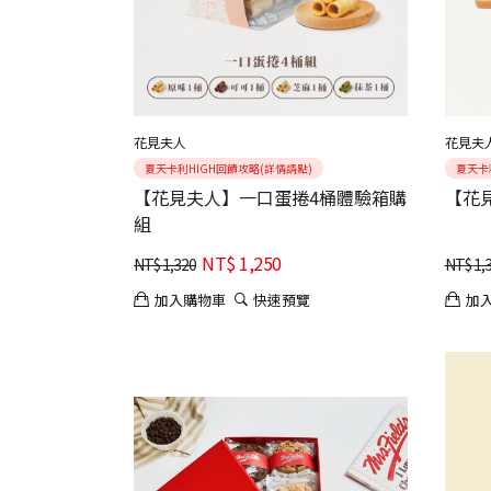
花見夫人
花見夫
夏天卡利HIGH回饋攻略(詳情請點)
夏天卡
【花見夫人】一口蛋捲4桶體驗箱購
【花
組
NT$
1,250
NT$
1,320
NT$
1,
加入購物車
快速預覽
加