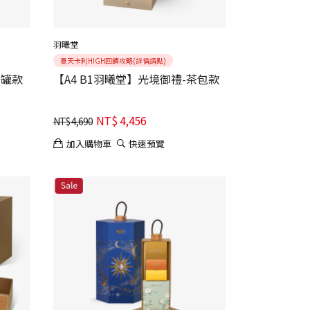
羽曦堂
夏天卡利HIGH回饋攻略(詳情請點)
茶罐款
【A4 B1羽曦堂】光境御禮-茶包款
NT$
4,456
NT$
4,690
加入購物車
快速預覽