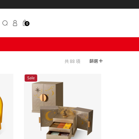
0
共 88 項
篩選