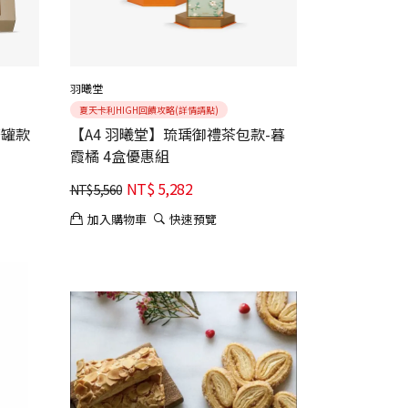
羽曦堂
夏天卡利HIGH回饋攻略(詳情請點)
茶罐款
【A4 羽曦堂】琉瑀御禮茶包款-暮
霞橘 4盒優惠組
NT$
5,282
NT$
5,560
加入購物車
快速預覽