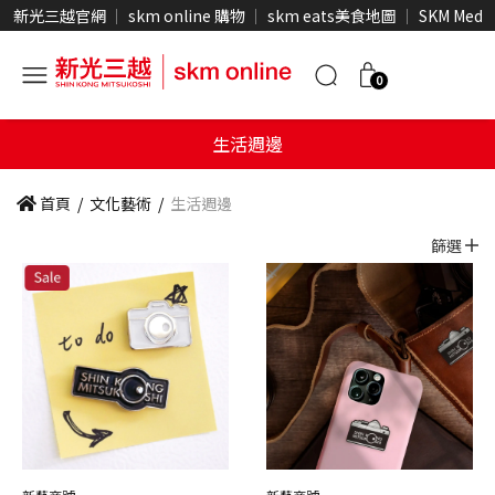
新光三越官網
skm online 購物
skm eats美食地圖
SKM Medi
0
生活週邊
首頁
/
文化藝術
/
生活週邊
篩選