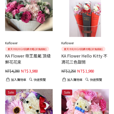
Kaflower
Kaflower
夏天卡利HIGH回饋攻略(詳情請點)
夏天卡利HIGH回饋攻略(詳情請點)
KA Flower 帝王風範 頂級
KA Flower Hello Kitty 不
鮮花花束
凋花三色甜筒
NT$
3,980
NT$
1,980
NT$
4,280
NT$
2,250
加入購物車
快速預覽
加入購物車
快速預覽