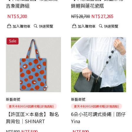
吉象擺飾組
錦鯉與蓮花瓷瓶
NT$
5,300
NT$
27,265
NT$
28,700
加入購物車
快速預覽
加入購物車
快速預覽
新藝商號
新藝商號
夏天卡利HIGH回饋攻略(詳情請點)
夏天卡利HIGH回饋攻略(詳情請點)
【許匡匡×本島舍】 聯名
6朵小花可調式掛繩｜囝仔
肩背包｜SHINART
Yina
NT$
599
NT$
899
NT$
800