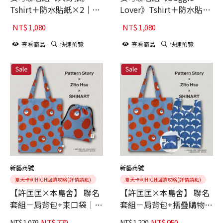
Tshirt＋防水貼紙×2｜
Lover》Tshirt＋防水貼紙
SHINART
×2｜SHINART
NT$
1,080
NT$
1,080
查看商品
快速預覽
查看商品
快速預覽
新藝商號
新藝商號
夏天卡利HIGH回饋攻略(詳情請點)
夏天卡利HIGH回饋攻略(詳情請點)
【許匡匡×本島舍】 聯名
【許匡匡×本島舍】 聯名
套組－肩背包+束口袋｜
套組－肩背包+摺疊購物包
SHINART
｜SHINART
NT$
770
NT$
950
NT$
1,079
NT$
1,220