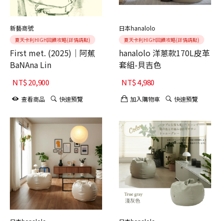
新藝商號
日本hanalolo
夏天卡利HIGH回饋攻略(詳情請點)
夏天卡利HIGH回饋攻略(詳情請點)
First met. (2025)｜阿蕉
hanalolo 洋蔥款170L皮革
BaNAna Lin
套組-貝吉色
NT$
20,900
NT$
4,980
查看商品
快速預覽
加入購物車
快速預覽