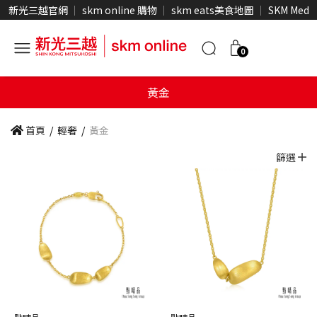
新光三越官網
skm online 購物
skm eats美食地圖
SKM Medi
0
黃金
首頁
/
輕奢
/
黃金
篩選