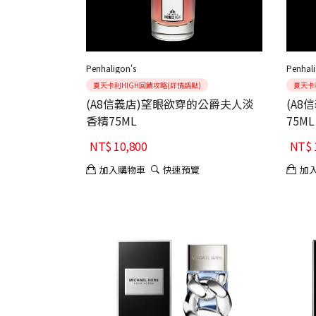
Penhaligon's
Penhali
夏天卡利HIGH回饋攻略(詳情請點)
夏天卡
(A8信義店)望眼欲穿的公爵夫人淡
(A8
香精75ML
75ML
NT$
10,800
NT$
加入購物車
快速預覽
加