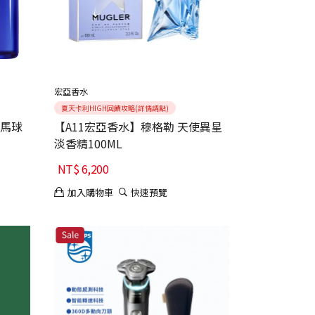
宏亞香水
夏天卡利HIGH回饋攻略(詳情請點)
藍馬球
【A11宏亞香水】穆格勒 天使異星
淡香精100ML
NT$
6,200
加入購物車
快速預覽