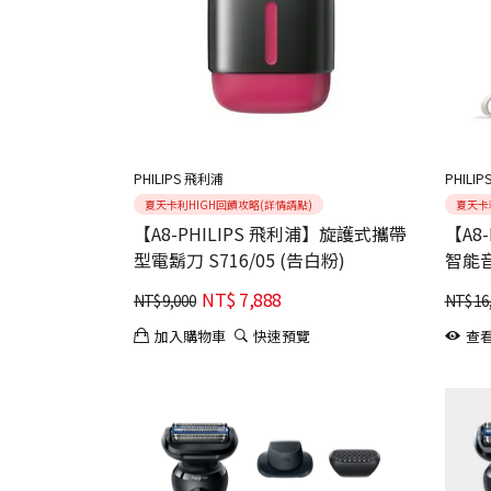
PHILIPS 飛利浦
PHILI
夏天卡利HIGH回饋攻略(詳情請點)
夏天卡
【A8-PHILIPS 飛利浦】旋護式攜帶
【A8
型電鬍刀 S716/05 (告白粉)
智能音
NT$
7,888
NT$
9,000
NT$
16
加入購物車
快速預覽
查