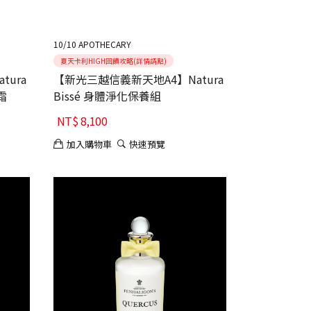
10/10 APOTHECARY
夏天卡利HIGH回饋攻略(詳情請點)
ura
【新光三越信義新天地A4】Natura
霜
Bissé 身體淨化保養組
NT$
8,100
加入購物車
快速預覽