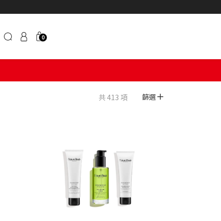
0
共 413 項
篩選