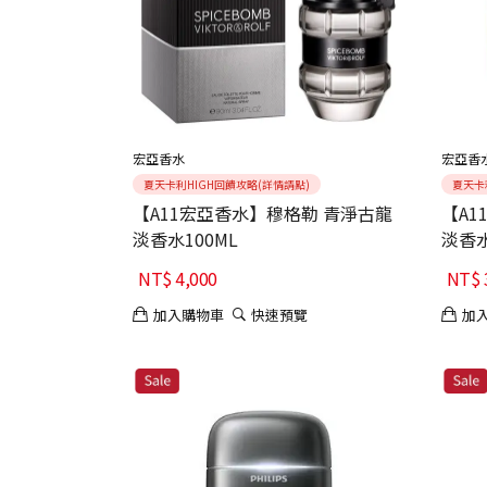
宏亞香水
宏亞香
夏天卡利HIGH回饋攻略(詳情請點)
夏天卡
【A11宏亞香水】穆格勒 青淨古龍
【A1
淡香水100ML
淡香水
NT$
4,000
NT$
加入購物車
快速預覽
加