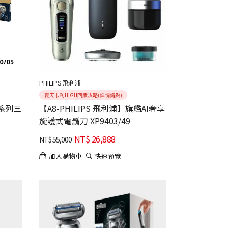
PHILIPS 飛利浦
夏天卡利HIGH回饋攻略(詳情請點)
能系列三
【A8-PHILIPS 飛利浦】旗艦AI奢享
旋護式電鬍刀 XP9403/49
NT$
26,888
NT$
55,000
加入購物車
快速預覽