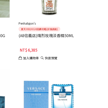
Penhaligon's
夏天卡利HIGH回饋攻略(詳情請點)
0G
(A8信義店)熾烈玫瑰淡香精50ML
NT$
6,385
加入購物車
快速預覽