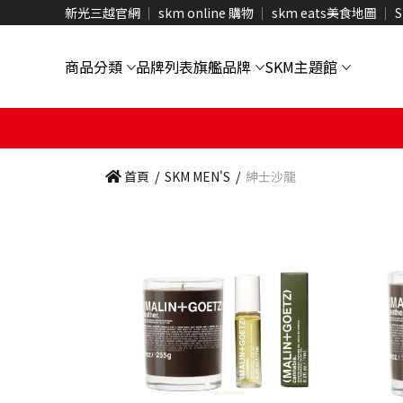
新光三越官網
skm online 購物
skm eats美食地圖
S
商品分類
品牌列表
旗艦品牌
SKM主題館
首頁
/
SKM MEN'S
/
紳士沙龍