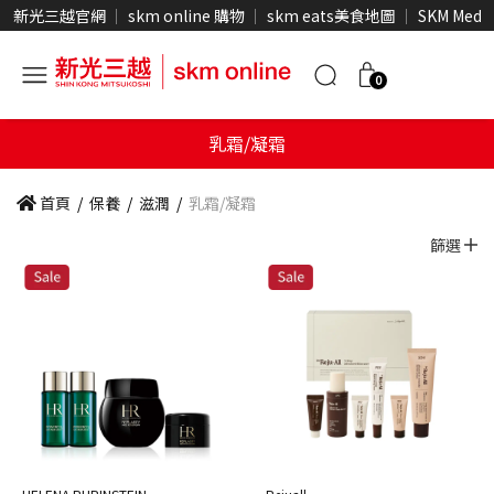
新光三越官網
skm online 購物
skm eats美食地圖
SKM Medi
0
乳霜/凝霜
首頁
/
保養
/
滋潤
/
乳霜/凝霜
篩選