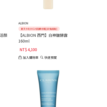
ALBION
夏天卡利HIGH回饋攻略(詳情請點)
 活顏
【ALBION 西門】白神皺酵露
160ml
NT$
4,100
加入購物車
快速預覽