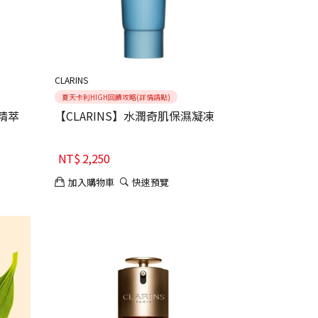
CLARINS
夏天卡利HIGH回饋攻略(詳情請點)
轉精萃
【CLARINS】水潤奇肌保濕凝凍
NT$
2,250
加入購物車
快速預覽