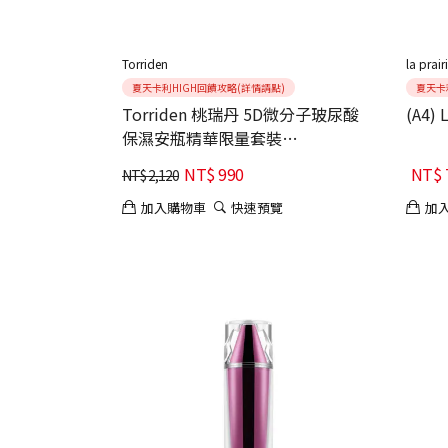
Torriden
la prair
夏天卡利HIGH回饋攻略(詳情請點)
夏天卡
Torriden 桃瑞丹 5D微分子玻尿酸
(A4)
保濕安瓶精華限量套裝
(50ML+50ML+20ML)
NT$
990
NT$
NT$
2,120
加入購物車
快速預覽
加