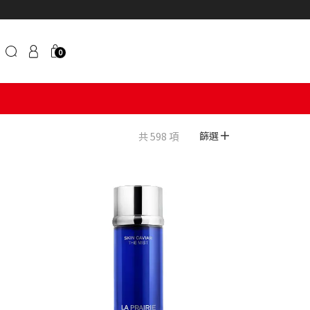
0
共 598 項
篩選