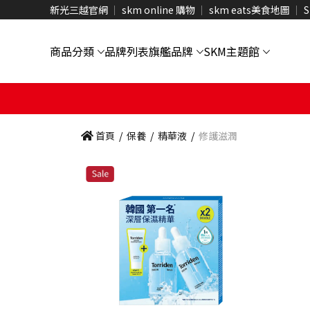
新光三越官網
skm online 購物
skm eats美食地圖
S
商品分類
品牌列表
旗艦品牌
SKM主題館
首頁
/
保養
/
精華液
/
修護滋潤