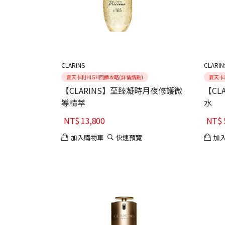
CLARINS
CLARIN
夏天卡利HIGH回饋攻略(詳情請點)
夏天卡
【CLARINS】至臻凝時月夜修護微
【CL
導精萃
水
NT$
13,800
NT$
加入購物車
快速預覽
加