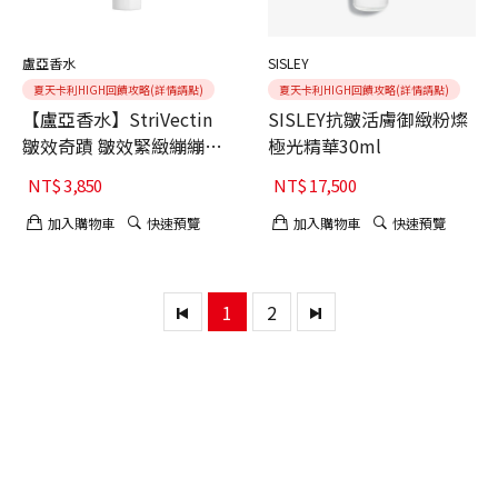
盧亞香水
SISLEY
夏天卡利HIGH回饋攻略(詳情請點)
夏天卡利HIGH回饋攻略(詳情請點)
【盧亞香水】StriVectin
SISLEY抗皺活膚御緻粉燦
皺效奇蹟 皺效緊緻繃繃精
極光精華30ml
華升級版50ml
NT$
3,850
NT$
17,500
加入購物車
快速預覽
加入購物車
快速預覽
1
2