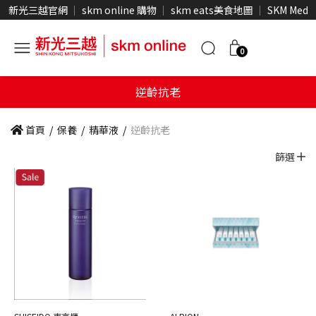
新光三越官網
skm online 購物
skm eats美食地圖
SKM Medi
0
逆齡抗老
首頁
/
保養
/
精華液
/
逆齡抗老
篩選