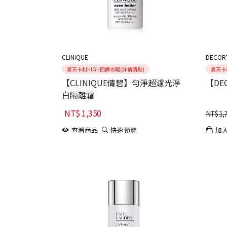
CLINIQUE
DECOR
夏天卡利HIGH回饋攻略(詳情請點)
夏天卡
【CLINIQUE倩碧】勻淨超濾光淨
【DE
白隔離霜
NT$
1,350
NT$
1,
查看商品
快速預覽
加