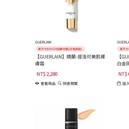
GUERLAIN
GUERLA
夏天卡利HIGH回饋攻略(詳情請點)
夏天卡
【GUERLAIN】嬌蘭-提洛可美肌裸
【GU
膚霜
白金
NT$
2,280
NT$
查看商品
快速預覽
加