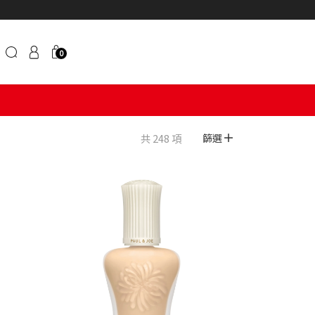
0
共 248 項
篩選