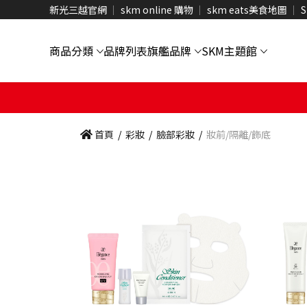
新光三越官網
skm online 購物
skm eats美食地圖
S
商品分類
品牌列表
旗艦品牌
SKM主題館
首頁
/
彩妝
/
臉部彩妝
/
妝前/隔離/飾底