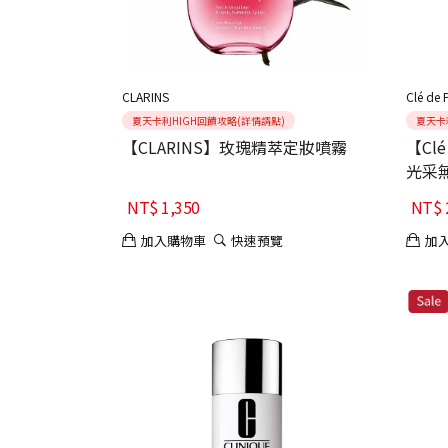
CLARINS
Clé de 
夏天卡利HIGH回饋攻略(詳情請點)
夏天卡
【CLARINS】玫瑰精萃定妝噴霧
【Clé
光采
NT$
1,350
NT$
加入購物車
快速預覽
加