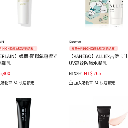
IN
Kanebo
利HIGH回饋攻略(詳情請點)
夏天卡利HIGH回饋攻略(詳情請點)
ERLAIN】嬌蘭-蘭鑽氧蘊極光
【KANEBO】ALLIEx吉伊卡
隔離乳
UV高效防曬水凝乳
6,400
NT$
765
NT$
850
入購物車
快速預覽
加入購物車
快速預覽