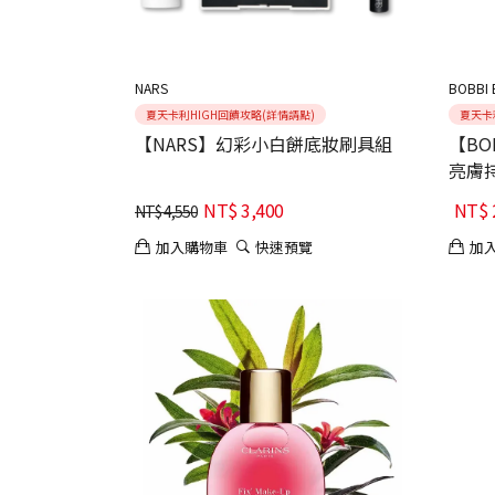
NARS
BOBBI
夏天卡利HIGH回饋攻略(詳情請點)
夏天卡
【NARS】幻彩小白餅底妝刷具組
【BO
亮膚
NT$
3,400
NT$
NT$
4,550
加入購物車
快速預覽
加