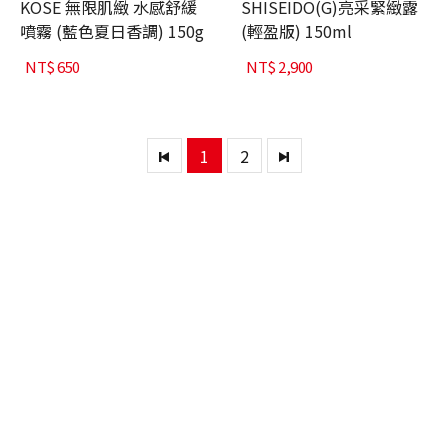
KOSE 無限肌緻 水感舒緩
SHISEIDO(G)亮采緊緻露
噴霧 (藍色夏日香調) 150g
(輕盈版) 150ml
NT$
650
NT$
2,900
1
2