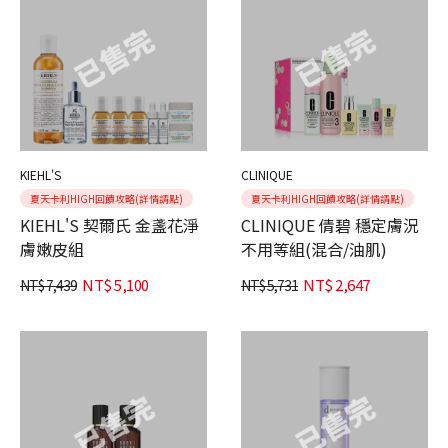
KIEHL'S
CLINIQUE
夏天卡利HIGH回饋攻略(詳情請點)
夏天卡利HIGH回饋攻略(詳情請點)
KIEHL'S 契爾氏 金盞花淨
CLINIQUE 倩碧 穩定膚況
膚嫩皮組
不用等組(混合/油肌)
NT$
5,100
NT$
2,647
NT$
7,439
NT$
5,731