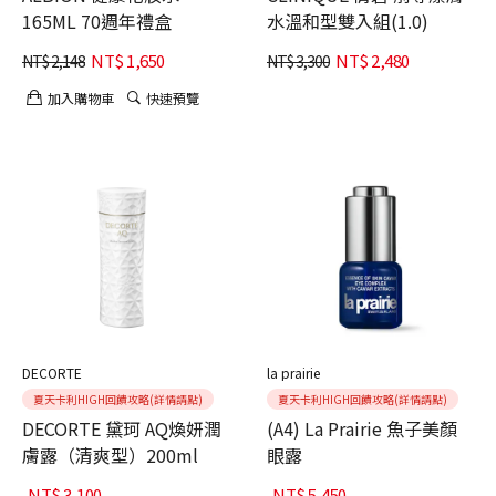
165ML 70週年禮盒
水溫和型雙入組(1.0)
NT$
1,650
NT$
2,480
NT$
2,148
NT$
3,300
加入購物車
快速預覽
DECORTE
la prairie
夏天卡利HIGH回饋攻略(詳情請點)
夏天卡利HIGH回饋攻略(詳情請點)
DECORTE 黛珂 AQ煥妍潤
(A4) La Prairie 魚子美顏
膚露（清爽型）200ml
眼露
NT$
3,100
NT$
5,450