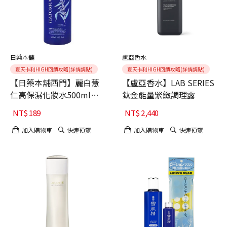
日藥本舖
盧亞香水
夏天卡利HIGH回饋攻略(詳情請點)
夏天卡利HIGH回饋攻略(詳情請點)
【日藥本舖西門】麗白薏
【盧亞香水】LAB SERIES
仁高保濕化妝水500ml藍
鈦金能量緊緻調理露
瓶 $189
NT$
189
NT$
2,440
加入購物車
快速預覽
加入購物車
快速預覽