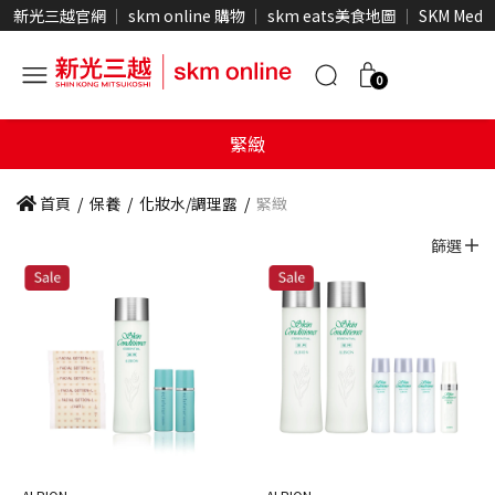
新光三越官網
skm online 購物
skm eats美食地圖
SKM Medi
0
緊緻
首頁
/
保養
/
化妝水/調理露
/
緊緻
篩選