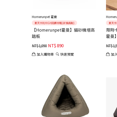
Homerunpet 霍曼
Homer
夏天卡利HIGH回饋攻略(詳情請點)
夏天卡
【Homerunpet霍曼】貓砂機增高
限時卡
踏板
霍曼】
(水電
NT$
890
NT$
1,090
NT$
1,
加入購物車
快速預覽
加