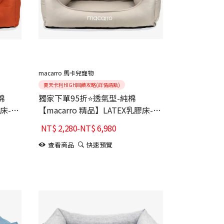
macarro 馬卡兒寵物
夏天卡利HIGH回饋攻略(詳情請點)
棉
獨家下單95折⭐透氣型-純棉
膠床-
【macarro 精品】LATEX乳膠床-
Elephant Gray大象灰
NT$
2,280
-
NT$
6,980
查看商品
快速預覽