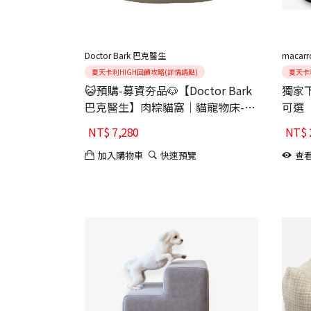
Doctor Bark 巴克醫生
macar
夏天卡利HIGH回饋攻略(詳情請點)
夏天卡
😺預購-募資夯品🐶【Doctor Bark
獨家下
巴克醫生】肉粽貓窩｜貓寵物床-大
可選【
地棕
弧型L
NT$
7,280
NT$
加入購物車
快速預覽
查