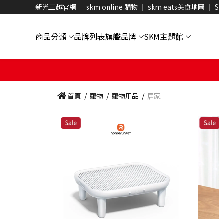
新光三越官網
skm online 購物
skm eats美食地圖
S
商品分類
品牌列表
旗艦品牌
SKM主題館
首頁
/
寵物
/
寵物用品
/
居家