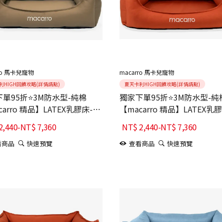
ro 馬卡兒寵物
macarro 馬卡兒寵物
利HIGH回饋攻略(詳情請點)
夏天卡利HIGH回饋攻略(詳情請點)
單95折⭐3M防水型-純棉
獨家下單95折⭐3M防水型-純
carro 精品】LATEX乳膠床-
【macarro 精品】LATEX乳
cha焙茶棕
Maple楓葉橘紅
2,440
-
NT$
7,360
NT$
2,440
-
NT$
7,360
看商品
快速預覽
查看商品
快速預覽