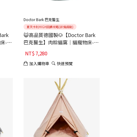
Doctor Bark 巴克醫生
夏天卡利HIGH回饋攻略(詳情請點)
ark
😺高品質德國製🐶【Doctor Bark
床-海
巴克醫生】肉粽貓窩｜貓寵物床-森
林綠
NT$
7,280
加入購物車
快速預覽