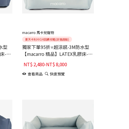
macarro 馬卡兒寵物
夏天卡利HIGH回饋攻略(詳情請點)
水型
獨家下單95折⭐超涼感-3M防水型
膠床-深
【macarro 精品】LATEX乳膠床-鼠
尾草綠
NT$
2,480
-
NT$
8,000
查看商品
快速預覽