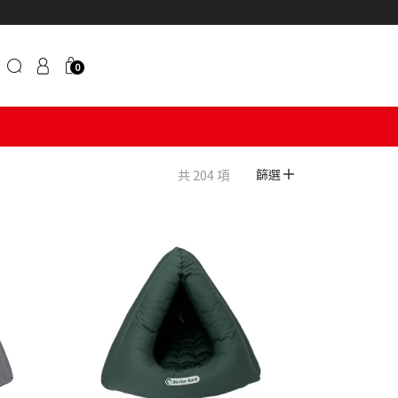
0
共 204 項
篩選