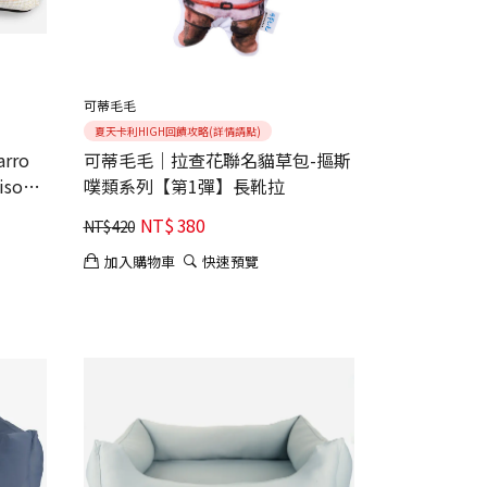
可蒂毛毛
夏天卡利HIGH回饋攻略(詳情請點)
rro
可蒂毛毛│拉查花聯名貓草包-摳斯
sou
噗類系列【第1彈】長靴拉
NT$
380
NT$
420
加入購物車
快速預覽