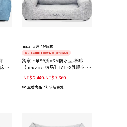
macarro 馬卡兒寵物
夏天卡利HIGH回饋攻略(詳情請點)
麻
獨家下單95折⭐3M防水型-棉麻
膠床-
【macarro 精品】LATEX乳膠床-
Glacier Gray冰川灰
NT$
2,440
-
NT$
7,360
查看商品
快速預覽