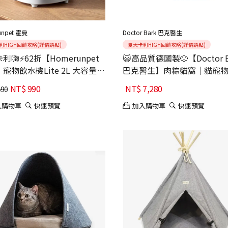
unpet 霍曼
Doctor Bark 巴克醫生
利HIGH回饋攻略(詳情請點)
夏天卡利HIGH回饋攻略(詳情請點)
利嗨⚡62折【Homerunpet
😺高品質德國製🐶【Doctor B
寵物飲水機Lite 2L 大容量
巴克醫生】肉粽貓窩｜貓寵物
分離設計)
鷗灰
NT$
990
NT$
7,280
590
入購物車
快速預覽
加入購物車
快速預覽