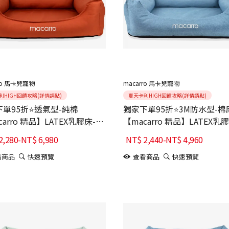
ro 馬卡兒寵物
macarro 馬卡兒寵物
利HIGH回饋攻略(詳情請點)
夏天卡利HIGH回饋攻略(詳情請點)
單95折⭐透氣型-純棉
獨家下單95折⭐3M防水型-棉
carro 精品】LATEX乳膠床-
【macarro 精品】LATEX乳
le楓葉橘紅
Denim丹寧藍
2,280
-
NT$
6,980
NT$
2,440
-
NT$
4,960
看商品
快速預覽
查看商品
快速預覽