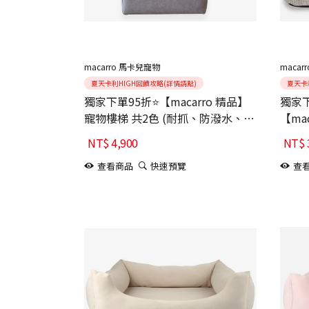
macarro 馬卡兒寵物
macar
夏天卡利HIGH回饋攻略(詳情請點)
夏天卡
獨家下單95折⭐【macarro 精品】
獨家下
寵物樓梯 共2色 (耐抓、防潑水、抗
【ma
污、不沾毛)/關節照顧
Bis
NT$
4,900
NT$
查看商品
快速預覽
查