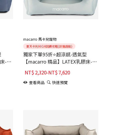
macarro 馬卡兒寵物
夏天卡利HIGH回饋攻略(詳情請點)
型
獨家下單95折⭐超涼感-透氣型
膠床-深
【macarro 精品】LATEX乳膠床-鼠
尾草綠
NT$
2,320
-
NT$
7,620
查看商品
快速預覽