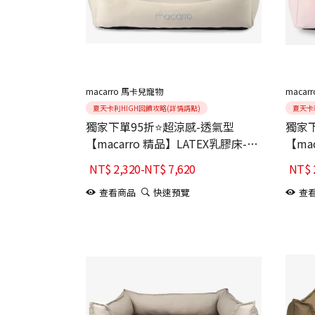
macarro 馬卡兒寵物
macar
夏天卡利HIGH回饋攻略(詳情請點)
夏天卡
獨家下單95折⭐超涼感-透氣型
獨家下
【macarro 精品】LATEX乳膠床-卡
【ma
其
紗粉
NT$
2,320
-
NT$
7,620
NT$
查看商品
快速預覽
查