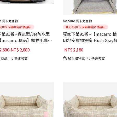
ro 馬卡兒寵物
macarro 馬卡兒寵物
利HIGH回饋攻略(詳情請點)
夏天卡利HIGH回饋攻略(詳情請點)
單95折⭐透氣型/3M防水型
獨家下單95折⭐【macarro 
macarro 精品】寵物毛氈圓
印地安寵物帳篷-Hush Gray
ATEX乳膠睡窩
2,680
-
NT$
2,880
NT$
2,180
看商品
快速預覽
加入購物車
快速預覽