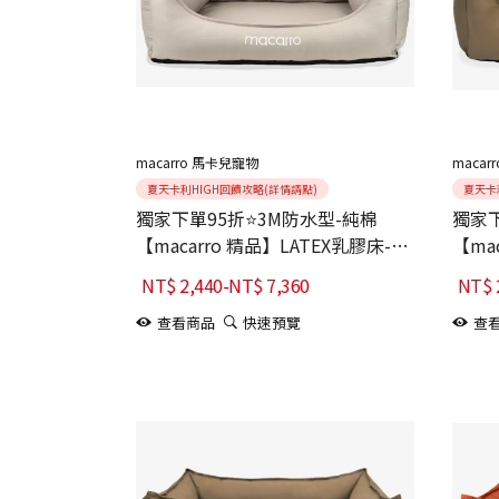
macarro 馬卡兒寵物
macar
夏天卡利HIGH回饋攻略(詳情請點)
夏天卡
獨家下單95折⭐3M防水型-純棉
獨家下
【macarro 精品】LATEX乳膠床-
【ma
Elephant Gray大象灰
Hoji
NT$
2,440
-
NT$
7,360
NT$
查看商品
快速預覽
查