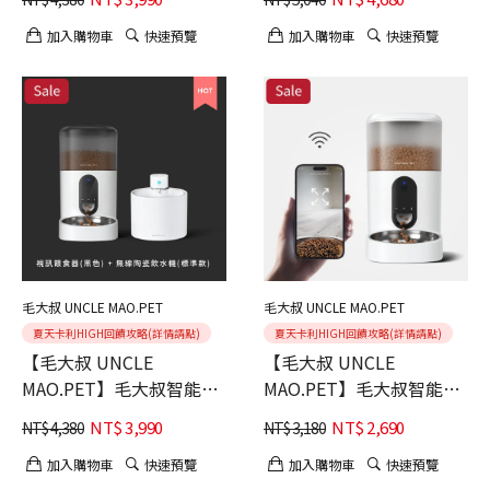
加入購物車
快速預覽
加入購物車
快速預覽
毛大叔 UNCLE MAO.PET
毛大叔 UNCLE MAO.PET
夏天卡利HIGH回饋攻略(詳情請點)
夏天卡利HIGH回饋攻略(詳情請點)
【毛大叔 UNCLE
【毛大叔 UNCLE
MAO.PET】毛大叔智能養
MAO.PET】毛大叔智能寵
寵特惠組(黑色標準款)
物餵食器4L(白色) 畫面可
NT$
3,990
NT$
2,690
NT$
4,380
NT$
3,180
見餐盤 高清夜視 遠距遙控
餵食 定時出餐 智能偵測快
加入購物車
快速預覽
加入購物車
快速預覽