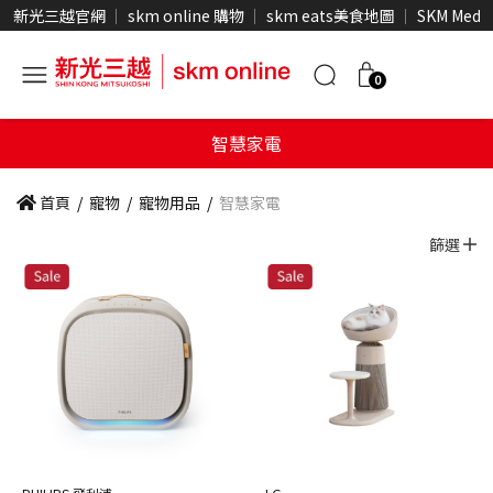
新光三越官網
skm online 購物
skm eats美食地圖
SKM Medi
0
智慧家電
首頁
/
寵物
/
寵物用品
/
智慧家電
篩選