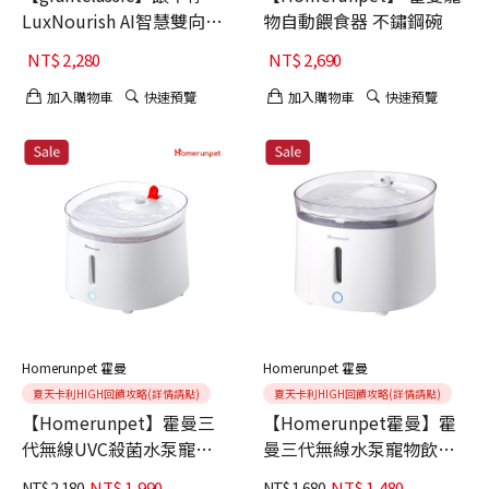
LuxNourish AI智慧雙向互
物自動餵食器 不鏽鋼碗
動攝影機 送4G記憶卡
NT$
2,280
NT$
2,690
加入購物車
快速預覽
加入購物車
快速預覽
Homerunpet 霍曼
Homerunpet 霍曼
夏天卡利HIGH回饋攻略(詳情請點)
夏天卡利HIGH回饋攻略(詳情請點)
【Homerunpet】霍曼三
【Homerunpet霍曼】霍
代無線UVC殺菌水泵寵物
曼三代無線水泵寵物飲水
飲水機
機
NT$
1,990
NT$
1,480
NT$
2,180
NT$
1,680