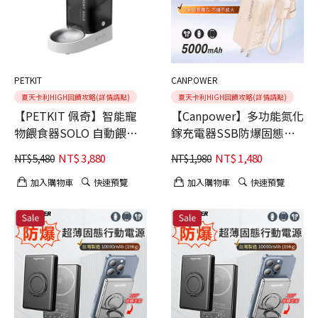
PETKIT
CANPOWER
夏天卡利HIGH回饋攻略(詳情請點)
夏天卡利HIGH回饋攻略(詳情請點)
【PETKIT 佩奇】智能寵
【Canpower】多功能氮化
物餵食器SOLO 自動餵食
鎵充電器SSB防爆固態行
器 遠端餵食器 大容量餵食
動電源 5000mAh（台灣製
NT$
3,880
NT$
1,480
NT$
5,480
NT$
1,980
器 暮夜灰
造 138g 自帶AC插頭 有
wh、ccc標示）
加入購物車
快速預覽
加入購物車
快速預覽