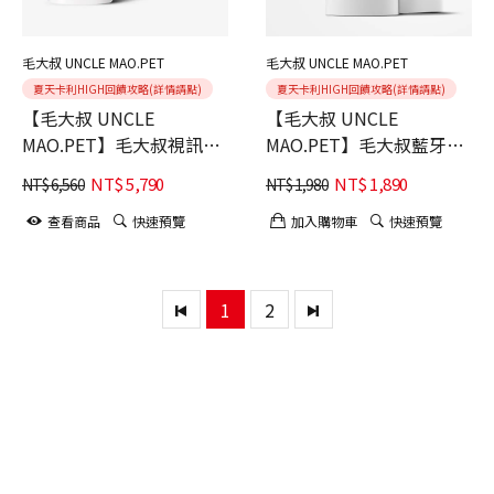
毛大叔 UNCLE MAO.PET
毛大叔 UNCLE MAO.PET
夏天卡利HIGH回饋攻略(詳情請點)
夏天卡利HIGH回饋攻略(詳情請點)
【毛大叔 UNCLE
【毛大叔 UNCLE
MAO.PET】毛大叔視訊餵
MAO.PET】毛大叔藍牙寵
食器+PETLIBRO 清泉寵物
物餵食器(6L大容量) 免
NT$
5,790
NT$
1,890
NT$
6,560
NT$
1,980
飲水機 智能款-UVC版
wifi設定 操作簡單 四重防
潮保鮮 機芯分離設計 可全
查看商品
快速預覽
加入購物車
快速預覽
機清洗 大凍乾適用 DU-
F09B
1
2