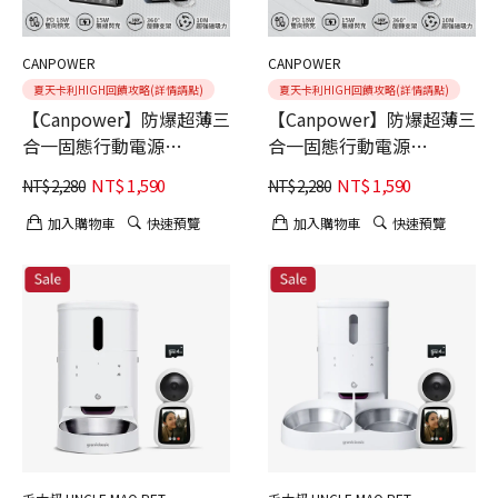
CANPOWER
CANPOWER
夏天卡利HIGH回饋攻略(詳情請點)
夏天卡利HIGH回饋攻略(詳情請點)
【Canpower】防爆超薄三
【Canpower】防爆超薄三
合一固態行動電源
合一固態行動電源
10000mAh-黑色（台灣製
10000mAh-銀色（台灣製
NT$
1,590
NT$
1,590
NT$
2,280
NT$
2,280
造 196g 磁吸可充手錶耳
造 196g 磁吸可充手錶耳
機 鋁合金旋轉支架 有
機 鋁合金旋轉支架 有
加入購物車
快速預覽
加入購物車
快速預覽
wh、ccc標示）
wh、ccc標示）