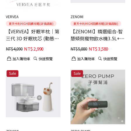
VERVEA
ZENOMI
夏天卡利HIGH回饋攻略(詳情請點)
夏天卡利HIGH回饋攻略(詳情請點)
【VERVEA】好眠羊枕｜第
【ZENOMI】精選組合-智
三代 3D 好眠枕芯 (動態支
慧傾倒寵物飲水機3.5L+小
撐深層熟睡) 贈頂級天絲枕
果時 寵物果乾機/肉乾機
NT$
2,990
NT$
3,580
NT$
4,090
NT$
5,880
套
加入購物車
快速預覽
加入購物車
快速預覽