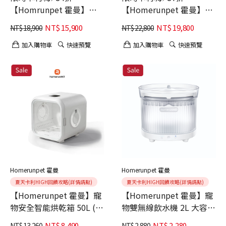
【Homrunpet 霍曼】寵
【Homerunpet 霍曼】寵
物烘乾箱Pro 80L
物自動貓砂機 CS106
NT$
15,900
NT$
19,800
NT$
18,900
NT$
22,800
(106L超大內艙/自動補砂)
加入購物車
快速預覽
加入購物車
快速預覽
Homerunpet 霍曼
Homerunpet 霍曼
夏天卡利HIGH回饋攻略(詳情請點)
夏天卡利HIGH回饋攻略(詳情請點)
【Homerunpet 霍曼】寵
【Homerunpet 霍曼】寵
物安全智能烘乾箱 50L (烘
物雙無線飲水機 2L 大容量
乾零死角/創新緩風技術/
雲霧白 180°廣角
NT$
8,490
NT$
2,280
NT$
13,260
NT$
2,880