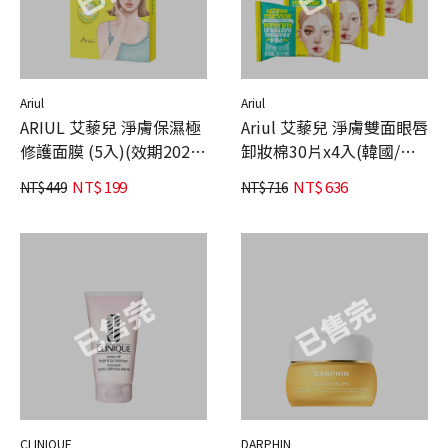
Ariul
Ariul
ARIUL 艾藜兒 淨膚保濕極
Ariul 艾藜兒 淨膚雙面眼唇
修護面膜 (5入)(效期2026-
卸妝棉30片x4入(韓國/卸
11-13)
妝/低敏)
NT$
199
NT$
636
NT$
449
NT$
716
CLINIQUE
DARPHIN