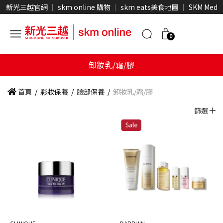
新光三越官網
skm online 購物
skm eats美食地圖
SKM Medi
0
卸妝乳/霜/膠
首頁
/
彩妝保養
/
臉部保養
/
卸妝乳/霜/膠
篩選