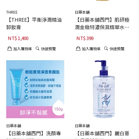
THREE
日藥本舖
【THREE】平衡淨潤精油
【日藥本舖西門】肌研極
卸妝膏
潤金緻特濃保濕精華水
170ml $399
NT$
1,400
NT$
399
加入購物車
快速預覽
加入購物車
快速預覽
日藥本舖
日藥本舖
【日藥本舖西門】洗顏專
【日藥本舖西門】麗白薏