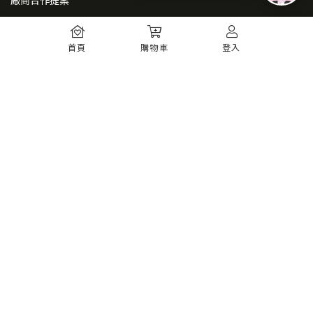
廠商合作提案
常見問題
首頁
購物車
登入
如何註冊
購物須知
出貨運送
退貨須知
電子發票
瞭解更多
購物須知
防詐騙提醒
服務條款
隱私權政策