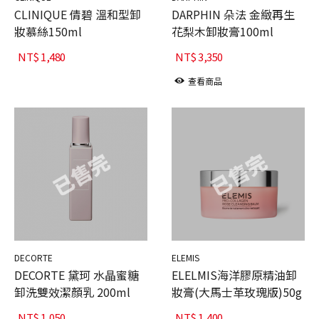
CLINIQUE 倩碧 溫和型卸
DARPHIN 朵法 金緻再生
妝慕絲150ml
花梨木卸妝膏100ml
NT$
1,480
NT$
3,350
查看商品
DECORTE
ELEMIS
DECORTE 黛珂 水晶蜜糖
ELELMIS海洋膠原精油卸
卸洗雙效潔顏乳 200ml
妝膏(大馬士革玫瑰版)50g
NT$
1,050
NT$
1,400