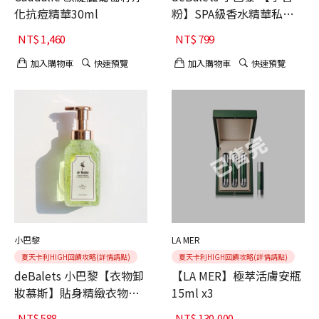
化抗痘精華30ml
粉】SPA級香水精華私密
慕斯-莓果花香 200ml BP
NT$
1,460
NT$
799
加入購物車
快速預覽
加入購物車
快速預覽
小巴黎
LA MER
夏天卡利HIGH回饋攻略(詳情請點)
夏天卡利HIGH回饋攻略(詳情請點)
deBalets 小巴黎【衣物卸
【LA MER】極萃活膚安瓶
妝慕斯】貼身精緻衣物手
15ml x3
洗精-心之流向200ml LDC
NT$
588
NT$
130,000