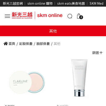
新光三越官網
skm online 購物
skm eats美食地圖
SKM Medi
0
其他
首頁
/
彩妝保養
/
臉部保養
/
其他
篩選