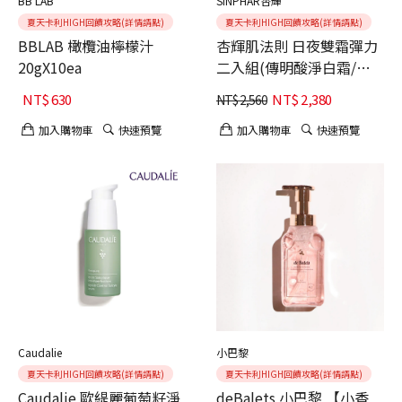
BB LAB
SINPHAR杏輝
夏天卡利HIGH回饋攻略(詳情請點)
夏天卡利HIGH回饋攻略(詳情請點)
BBLAB 橄欖油檸檬汁
杏輝肌法則 日夜雙霜彈力
20gX10ea
二入組(傳明酸淨白霜/胜
肽彈力精華乳)
NT$
630
NT$
2,380
NT$
2,560
加入購物車
快速預覽
加入購物車
快速預覽
Caudalie
小巴黎
夏天卡利HIGH回饋攻略(詳情請點)
夏天卡利HIGH回饋攻略(詳情請點)
Caudalie 歐緹麗葡萄籽淨
deBalets 小巴黎 【小香