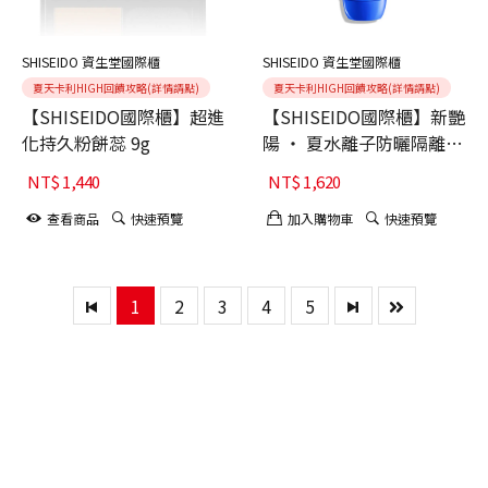
SHISEIDO 資生堂國際櫃
SHISEIDO 資生堂國際櫃
夏天卡利HIGH回饋攻略(詳情請點)
夏天卡利HIGH回饋攻略(詳情請點)
【SHISEIDO國際櫃】超進
【SHISEIDO國際櫃】新艷
化持久粉餅蕊 9g
陽 ‧ 夏水離子防曬隔離乳
50mL
NT$
1,440
NT$
1,620
查看商品
快速預覽
加入購物車
快速預覽
1
2
3
4
5