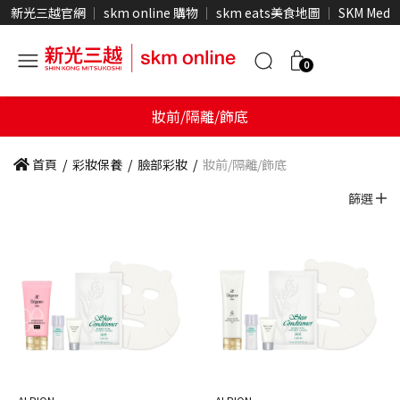
新光三越官網
skm online 購物
skm eats美食地圖
SKM Medi
0
妝前/隔離/飾底
首頁
/
彩妝保養
/
臉部彩妝
/
妝前/隔離/飾底
篩選