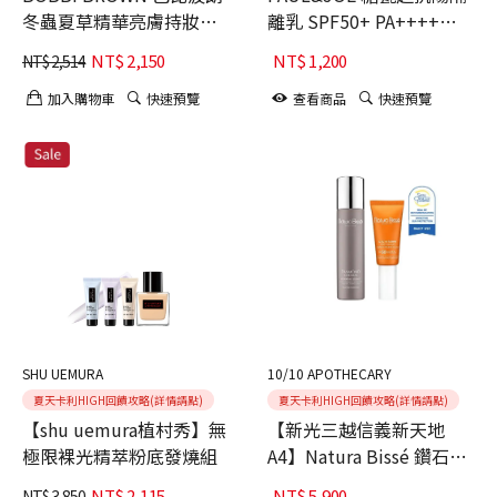
冬蟲夏草精華亮膚持妝乳
離乳 SPF50+ PA++++
SPF25 PA++
30ml
NT$
2,150
NT$
1,200
NT$
2,514
加入購物車
快速預覽
查看商品
快速預覽
SHU UEMURA
10/10 APOTHECARY
夏天卡利HIGH回饋攻略(詳情請點)
夏天卡利HIGH回饋攻略(詳情請點)
【shu uemura植村秀】無
【新光三越信義新天地
極限裸光精萃粉底發燒組
A4】Natura Bissé 鑽石防
曬潤澤組
NT$
2,115
NT$
5,900
NT$
3,850