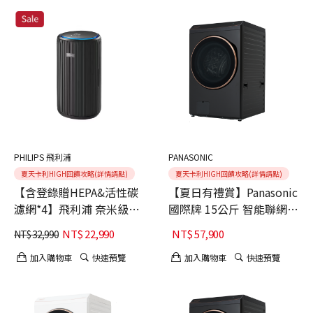
PHILIPS 飛利浦
PANASONIC
夏天卡利HIGH回饋攻略(詳情請點)
夏天卡利HIGH回饋攻略(詳情請點)
【含登錄贈HEPA&活性碳
【夏日有禮賞】Panasonic
濾網*4】飛利浦 奈米級空
國際牌 15公斤 智能聯網系
氣清淨機 360度高效過濾
列 變頻溫水 熱泵式滾筒洗
NT$
22,990
NT$
57,900
NT$
32,990
★適用28坪(AC4221/81)
衣機 NA-V150RPH-K 舊機
回收+基本安裝
加入購物車
快速預覽
加入購物車
快速預覽