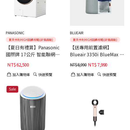
PANASONIC
BLUEAIR
夏天卡利HIGH回饋攻略(詳情請點)
夏天卡利HIGH回饋攻略(詳情請點)
【夏日有禮賞】Panasonic
【送專用前置濾網】
國際牌 17公斤 智能聯網系
Blueair 3350i BlueMax 空
列 變頻溫水 熱泵式滾筒洗
氣清淨機
NT$
62,500
NT$
7,990
NT$
8,990
衣機 NA-V170RPH-W 舊機
回收+基本安裝
加入購物車
快速預覽
加入購物車
快速預覽