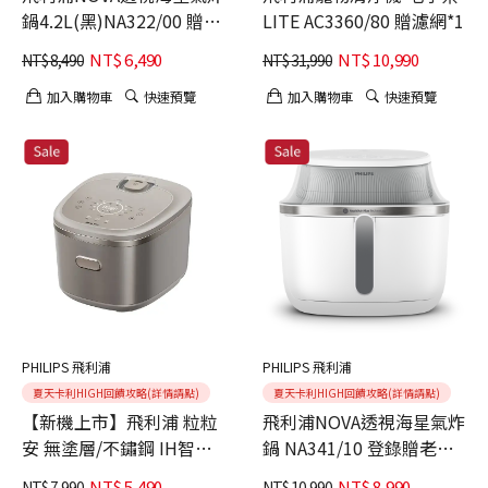
鍋4.2L(黑)NA322/00 贈老
LITE AC3360/80 贈濾網*1
乾杯日本A5和牛燒肉禮盒
NT$
6,490
NT$
10,990
NT$
8,490
NT$
31,990
加入購物車
快速預覽
加入購物車
快速預覽
PHILIPS 飛利浦
PHILIPS 飛利浦
夏天卡利HIGH回饋攻略(詳情請點)
夏天卡利HIGH回饋攻略(詳情請點)
【新機上市】飛利浦 粒粒
飛利浦NOVA透視海星氣炸
安 無塗層/不鏽鋼 IH智慧
鍋 NA341/10 登錄贈老乾
電子鍋 HD5225/60
杯日本A5和牛燒肉禮盒
NT$
5,490
NT$
8,990
NT$
7,990
NT$
10,990