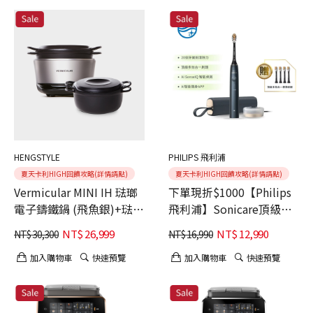
HENGSTYLE
PHILIPS 飛利浦
夏天卡利HIGH回饋攻略(詳情請點)
夏天卡利HIGH回饋攻略(詳情請點)
Vermicular MINI IH 琺瑯
下單現折$1000【Philips
電子鑄鐵鍋 (飛魚銀)+琺瑯
飛利浦】Sonicare頂級尊
鑄鐵鍋19CM(黑)
榮AI智能音波電動牙刷-靜
NT$
26,999
NT$
12,990
NT$
30,300
NT$
16,990
夜藍(HX9996/12)
加入購物車
快速預覽
加入購物車
快速預覽