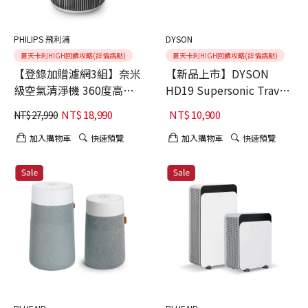
PHILIPS 飛利浦
DYSON
夏天卡利HIGH回饋攻略(詳情請點)
夏天卡利HIGH回饋攻略(詳情請點)
【登錄加贈濾網3組】奈米
【新品上市】DYSON
級空氣清淨機 360度高效
HD19 Supersonic Travel
過濾★適用24坪
隨行吹風機(粉霧玫瑰)
NT$
18,990
NT$
10,900
NT$
27,990
(AC3220/80)
加入購物車
快速預覽
加入購物車
快速預覽