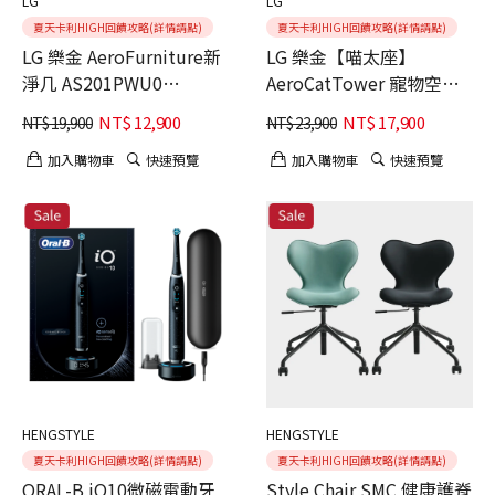
LG
LG
夏天卡利HIGH回饋攻略(詳情請點)
夏天卡利HIGH回饋攻略(詳情請點)
LG 樂金 AeroFurniture新
LG 樂金【喵太座】
淨几 AS201PWU0
AeroCatTower 寵物空氣
AS201PBK0邊桌設計 + 空
清淨機 (智慧加熱貓窩/寵
NT$
12,900
NT$
17,900
NT$
19,900
NT$
23,900
氣清淨機 奶茶棕
物秤/AS251CBZ0)
加入購物車
快速預覽
加入購物車
快速預覽
HENGSTYLE
HENGSTYLE
夏天卡利HIGH回饋攻略(詳情請點)
夏天卡利HIGH回饋攻略(詳情請點)
ORAL-B iO10微磁電動牙
Style Chair SMC 健康護脊