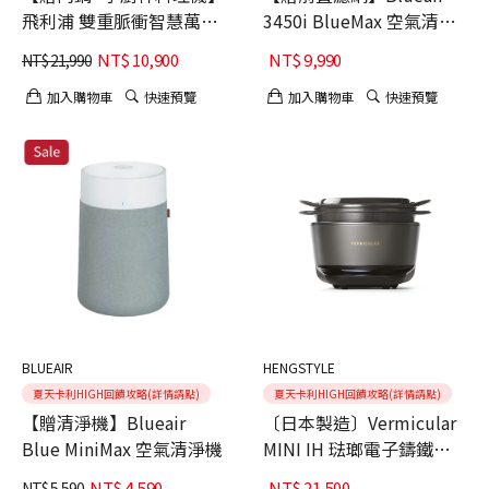
飛利浦 雙重脈衝智慧萬用
3450i BlueMax 空氣清淨
鍋 HD2195
機
NT$
10,900
NT$
9,990
NT$
21,990
加入購物車
快速預覽
加入購物車
快速預覽
BLUEAIR
HENGSTYLE
夏天卡利HIGH回饋攻略(詳情請點)
夏天卡利HIGH回饋攻略(詳情請點)
【贈清淨機】Blueair
〔日本製造〕Vermicular
Blue MiniMax 空氣清淨機
MINI IH 琺瑯電子鑄鐵鍋
(松露黑)
NT$
4,590
NT$
21,500
NT$
5,590