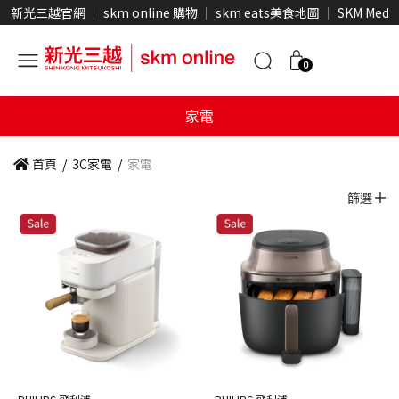
新光三越官網
skm online 購物
skm eats美食地圖
SKM Medi
0
家電
首頁
/
3C家電
/
家電
篩選