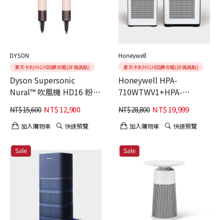
DYSON
Honeywell
夏天卡利HIGH回饋攻略(詳情請點)
夏天卡利HIGH回饋攻略(詳情請點)
Dyson Supersonic
Honeywell HPA-
Nural™ 吹風機 HD16 粉霧
710WTWV1+HPA-
玫瑰+收納架
720WTWV1 抗敏負離子空
NT$
12,900
NT$
19,999
NT$
15,600
NT$
28,800
氣清淨機 雙入組
加入購物車
快速預覽
加入購物車
快速預覽