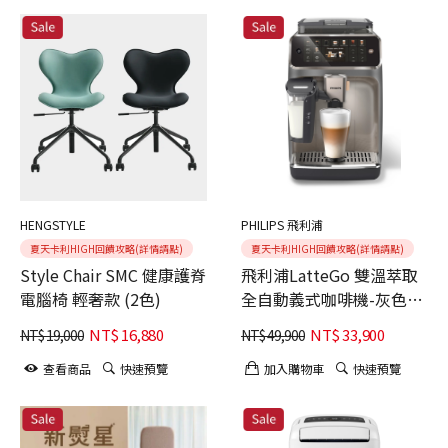
HENGSTYLE
PHILIPS 飛利浦
夏天卡利HIGH回饋攻略(詳情請點)
夏天卡利HIGH回饋攻略(詳情請點)
Style Chair SMC 健康護脊
飛利浦LatteGo 雙溫萃取
電腦椅 輕奢款 (2色)
全自動義式咖啡機-灰色(
EP5548/62) 贈18包湛盧咖
NT$
16,880
NT$
33,900
NT$
19,000
NT$
49,900
啡豆
查看商品
快速預覽
加入購物車
快速預覽