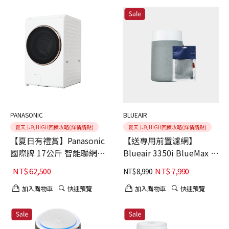
PANASONIC
BLUEAIR
夏天卡利HIGH回饋攻略(詳情請點)
夏天卡利HIGH回饋攻略(詳情請點)
【夏日有禮賞】Panasonic
【送專用前置濾網】
國際牌 17公斤 智能聯網系
Blueair 3350i BlueMax 空
列 變頻溫水 熱泵式滾筒洗
氣清淨機
NT$
62,500
NT$
7,990
NT$
8,990
衣機 NA-V170RPH-W 舊機
回收+基本安裝
加入購物車
快速預覽
加入購物車
快速預覽