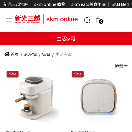
新光三越官網
skm online 購物
skm eats美食地圖
SKM Medi
0
生活家電
首頁
/
3C家電
/
家電
/
生活家電
篩選