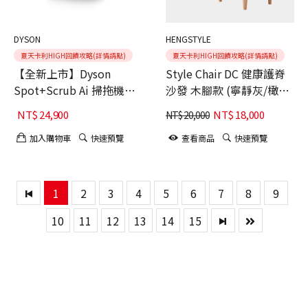
DYSON
HENGSTYLE
夏天卡利HIGH回饋攻略(詳情請點)
夏天卡利HIGH回饋攻略(詳情請點)
【全新上市】Dyson
Style Chair DC 健康護脊
Spot+Scrub Ai 掃拖機器
沙發 木腳款 (寧靜灰/橄欖
人
綠)
NT$
24,900
NT$
18,000
NT$
20,000
加入購物車
快速預覽
查看商品
快速預覽
1
2
3
4
5
6
7
8
9
10
11
12
13
14
15