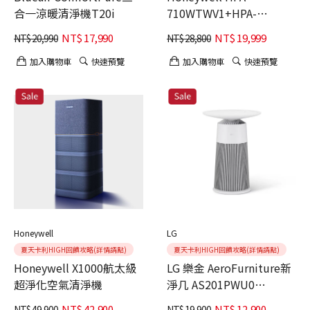
合一涼暖清淨機T20i
710WTWV1+HPA-
720WTWV1 抗敏負離子空
NT$
17,990
NT$
19,999
NT$
20,990
NT$
28,800
氣清淨機 雙入組
加入購物車
快速預覽
加入購物車
快速預覽
Honeywell
LG
夏天卡利HIGH回饋攻略(詳情請點)
夏天卡利HIGH回饋攻略(詳情請點)
Honeywell X1000航太級
LG 樂金 AeroFurniture新
超淨化空氣清淨機
淨几 AS201PWU0
AS201PBK0 邊桌設計 +
NT$
42,900
NT$
12,900
NT$
49,900
NT$
19,900