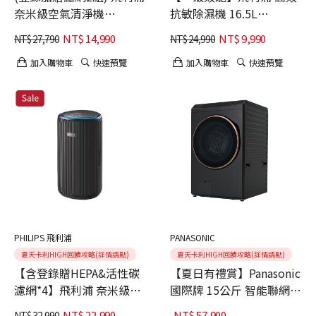
奈米級空氣清淨機
抗敏除濕機 16.5L
AC3033/86
DE3306/81
NT$
14,990
NT$
9,990
NT$
27,790
NT$
24,990
加入購物車
快速預覽
加入購物車
快速預覽
PHILIPS 飛利浦
PANASONIC
夏天卡利HIGH回饋攻略(詳情請點)
夏天卡利HIGH回饋攻略(詳情請點)
【含登錄贈HEPA&活性碳
【夏日有禮賞】Panasonic
濾網*4】飛利浦 奈米級空
國際牌 15公斤 智能聯網系
氣清淨機 360度高效過濾
列 變頻溫水 熱泵式滾筒洗
NT$
22,990
NT$
57,900
NT$
32,990