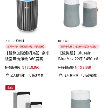
PHILIPS 飛利浦
BLUEAIR
夏天卡利HIGH回饋攻略(詳情請點)
夏天卡利HIGH回饋攻略(詳情請點)
【登錄加贈濾網3組】奈米
【雙機組】Blueair
級空氣清淨機 360度高效
BlueMax 22坪 3450i+6.3
過濾★適用24坪
坪 Mini Max 空氣清淨機
NT$
18,990
NT$
9,999
NT$
27,990
NT$
13,580
(AC3220/80)
加入購物車
快速預覽
加入購物車
快速預覽