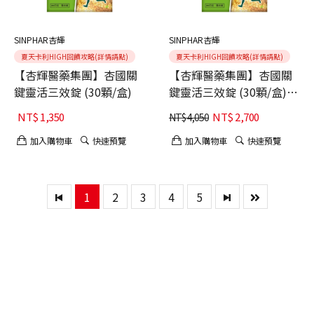
SINPHAR杏輝
SINPHAR杏輝
夏天卡利HIGH回饋攻略(詳情請點)
夏天卡利HIGH回饋攻略(詳情請點)
【杏輝醫藥集團】杏國關
【杏輝醫藥集團】杏國關
鍵靈活三效錠 (30顆/盒)
鍵靈活三效錠 (30顆/盒)
(父親節活動 買二送1 共3
NT$
1,350
NT$
2,700
NT$
4,050
入)
加入購物車
快速預覽
加入購物車
快速預覽
1
2
3
4
5