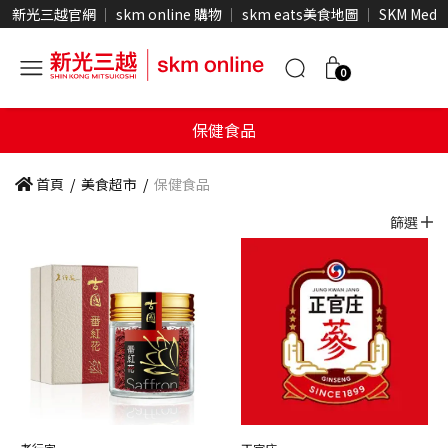
新光三越官網
skm online 購物
skm eats美食地圖
SKM Medi
0
保健食品
首頁
/
美食超市
/
保健食品
篩選