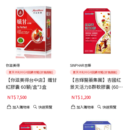
你滋美得
SINPHAR杏輝
夏天卡利HIGH回饋攻略(詳情請點)
夏天卡利HIGH回饋攻略(詳情請點)
【你滋美得台中店】孅甘
【杏輝醫藥集團】杏國紅
紅膠囊 60顆/盒*3盒
景天活力B群軟膠囊 (60
顆/盒)
NT$
7,500
NT$
1,200
加入購物車
快速預覽
加入購物車
快速預覽