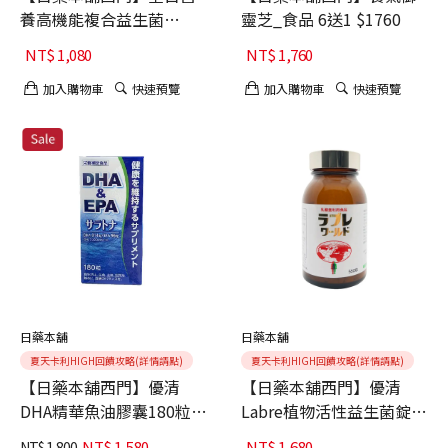
養高機能複合益生菌
靈芝_食品 6送1 $1760
1.5gx30P $1080
NT$
1,080
NT$
1,760
加入購物車
快速預覽
加入購物車
快速預覽
日藥本舖
日藥本舖
夏天卡利HIGH回饋攻略(詳情請點)
夏天卡利HIGH回饋攻略(詳情請點)
【日藥本舖西門】優清
【日藥本舖西門】優清
DHA精華魚油膠囊180粒
Labre植物活性益生菌錠
買六送一 $1580
550粒 $1680
NT$
1,580
NT$
1,680
NT$
1,800