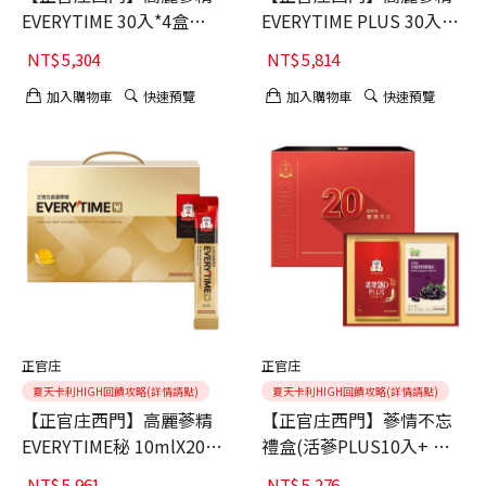
EVERYTIME 30入*4盒
EVERYTIME PLUS 30入*2
$5304
$5814
NT$
5,304
NT$
5,814
加入購物車
快速預覽
加入購物車
快速預覽
正官庄
正官庄
夏天卡利HIGH回饋攻略(詳情請點)
夏天卡利HIGH回饋攻略(詳情請點)
【正官庄西門】高麗蔘精
【正官庄西門】蔘情不忘
EVERYTIME秘 10mlX20入
禮盒(活蔘PLUS10入+ 野
*6盒 $5961
櫻莓10入)*4 $5276
NT$
5,961
NT$
5,276