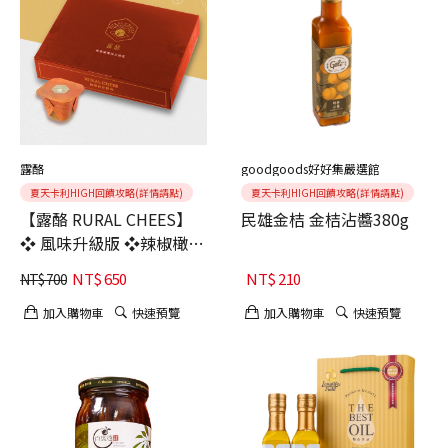
露酪
goodgoods好好集嚴選館
夏天卡利HIGH回饋攻略(詳情請點)
夏天卡利HIGH回饋攻略(詳情請點)
【露酪 RURAL CHEES】
民雄金桔 金桔沾醬380g
❖ 風味升級版 ❖辣椒橄欖
油豆腐乳【六入組】｜微
NT$
650
NT$
210
NT$
700
辛香爽｜口碑新寵
加入購物車
快速預覽
加入購物車
快速預覽