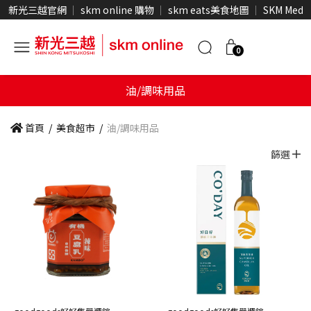
新光三越官網
skm online 購物
skm eats美食地圖
SKM Medi
0
油/調味用品
首頁
/
美食超市
/
油/調味用品
篩選