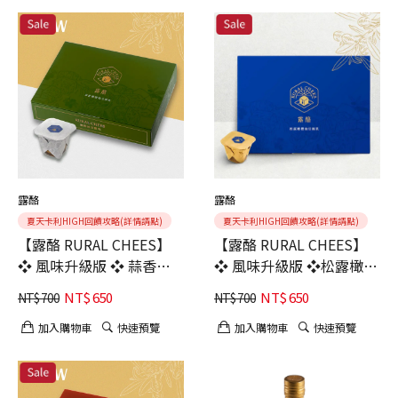
露酪
露酪
夏天卡利HIGH回饋攻略(詳情請點)
夏天卡利HIGH回饋攻略(詳情請點)
【露酪 RURAL CHEES】
【露酪 RURAL CHEES】
❖ 風味升級版 ❖ 蒜香奧
❖ 風味升級版 ❖松露橄欖
勒岡橄欖油豆腐乳【六入
油豆腐乳【六入組】｜清
NT$
650
NT$
650
NT$
700
NT$
700
組】｜鹹香豐沛｜主廚最
雅馥郁｜經典熱銷
愛 金獎
加入購物車
快速預覽
加入購物車
快速預覽