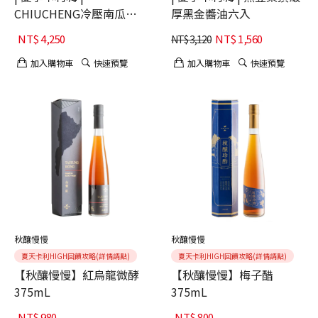
CHIUCHENG冷壓南瓜籽
厚黑金醬油六入
油250g*6
NT$
4,250
NT$
1,560
NT$
3,120
加入購物車
快速預覽
加入購物車
快速預覽
秋釀慢慢
秋釀慢慢
夏天卡利HIGH回饋攻略(詳情請點)
夏天卡利HIGH回饋攻略(詳情請點)
【秋釀慢慢】紅烏龍微酵
【秋釀慢慢】梅子醋
375mL
375mL
NT$
980
NT$
800