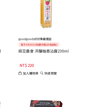
goodgoods好好集嚴選館
夏天卡利HIGH回饋攻略(詳情請點)
l
麻豆農會 淬釀柚香沾露230ml
NT$
220
加入購物車
快速預覽