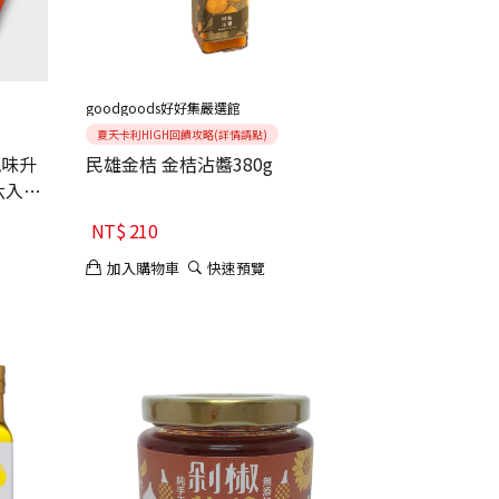
goodgoods好好集嚴選館
夏天卡利HIGH回饋攻略(詳情請點)
風味升
民雄金桔 金桔沾醬380g
六入
NT$
210
加入購物車
快速預覽