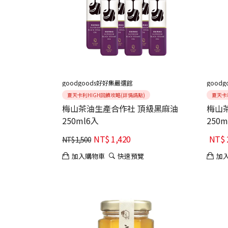
goodgoods好好集嚴選館
good
夏天卡利HIGH回饋攻略(詳情請點)
夏天卡
梅山茶油生產合作社 頂級黑麻油
梅山
250ml6入
250m
NT$
1,420
NT$
NT$
1,500
加入購物車
快速預覽
加