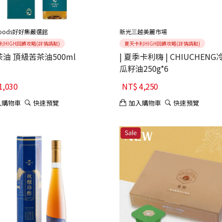
goods好好集嚴選館
新光三越美麗市場
利HIGH回饋攻略(詳情請點)
夏天卡利HIGH回饋攻略(詳情請點)
油 頂級苦茶油500ml
| 夏季卡利嗨 | CHIUCHEN
瓜籽油250g*6
1,030
NT$
4,250
入購物車
快速預覽
加入購物車
快速預覽