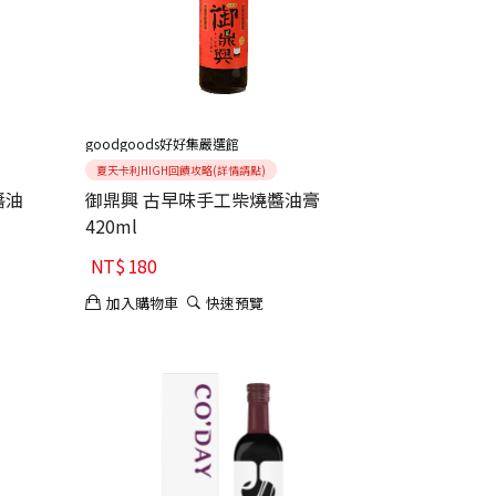
goodgoods好好集嚴選館
夏天卡利HIGH回饋攻略(詳情請點)
醬油
御鼎興 古早味手工柴燒醬油膏
420ml
NT$
180
加入購物車
快速預覽