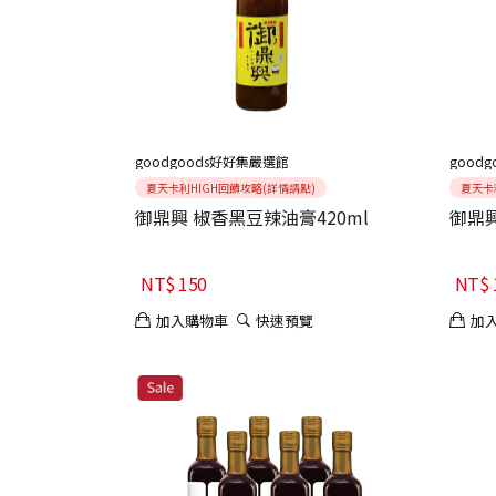
goodgoods好好集嚴選館
good
夏天卡利HIGH回饋攻略(詳情請點)
夏天卡
御鼎興 椒香黑豆辣油膏420ml
御鼎興
NT$
150
NT$
加入購物車
快速預覽
加