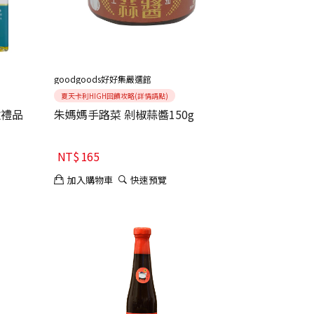
goodgoods好好集嚴選館
夏天卡利HIGH回饋攻略(詳情請點)
秋禮品
朱媽媽手路菜 剁椒蒜醬150g
NT$
165
加入購物車
快速預覽