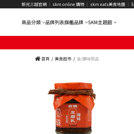
新光三越官網
skm online 購物
skm eats美食地圖
S
商品分類
品牌列表
旗艦品牌
SKM主題館
首頁
/
美食超市
/
油/調味用品