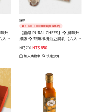
露酪
夏天卡利HIGH回饋攻略(詳情請點)
風味升
【露酪 RURAL CHEES】❖ 風味升
六入
級版 ❖ 茶韻橄欖油豆腐乳【六入
星獎肯
組】｜口感綿實｜茶香悠長
NT$
650
NT$
700
加入購物車
快速預覽