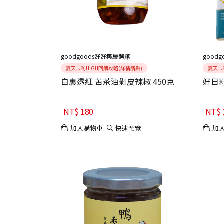
goodgoods好好集嚴選館
good
夏天卡利HIGH回饋攻略(詳情請點)
夏天卡
白裏透紅 苦茶油剝皮辣椒 450克
好日
NT$
180
NT$
加入購物車
快速預覽
加