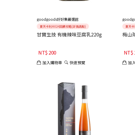
goodgoods好好集嚴選館
good
夏天卡利HIGH回饋攻略(詳情請點)
夏天卡
甘寶生技 有機辣味豆腐乳220g
梅山茶
NT$
200
NT$
加入購物車
快速預覽
加