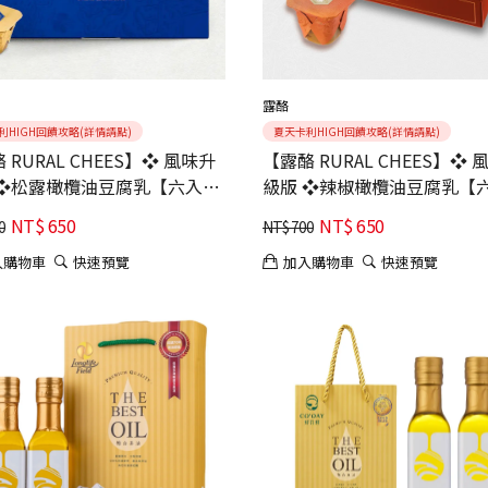
露酪
利HIGH回饋攻略(詳情請點)
夏天卡利HIGH回饋攻略(詳情請點)
 RURAL CHEES】❖ 風味升
【露酪 RURAL CHEES】❖ 
 ❖松露橄欖油豆腐乳【六入
級版 ❖辣椒橄欖油豆腐乳【
｜清雅馥郁｜經典熱銷
組】｜微辛香爽｜口碑新寵
NT$
650
NT$
650
0
NT$
700
入購物車
快速預覽
加入購物車
快速預覽