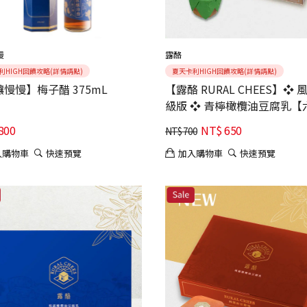
慢
露酪
利HIGH回饋攻略(詳情請點)
夏天卡利HIGH回饋攻略(詳情請點)
慢慢】梅子醋 375mL
【露酪 RURAL CHEES】❖ 
級版 ❖ 青檸橄欖油豆腐乳【
組】｜年輕人最愛｜國際二
800
NT$
650
NT$
700
定
入購物車
快速預覽
加入購物車
快速預覽