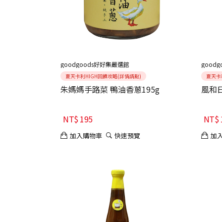
goodgoods好好集嚴選館
good
夏天卡利HIGH回饋攻略(詳情請點)
夏天卡
朱媽媽手路菜 鴨油香蔥195g
風和日
NT$
195
NT$
加入購物車
快速預覽
加