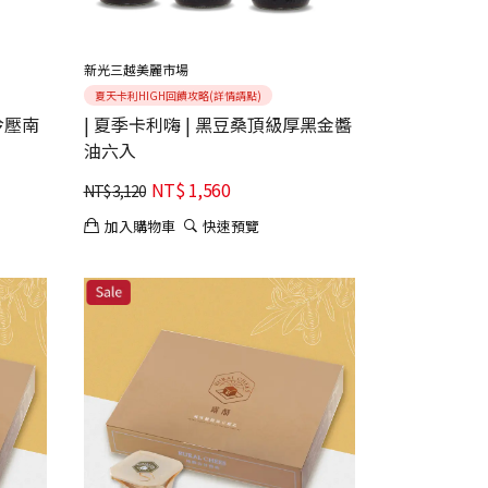
新光三越美麗市場
夏天卡利HIGH回饋攻略(詳情請點)
G冷壓南
| 夏季卡利嗨 | 黑豆桑頂級厚黑金醬
油六入
NT$
1,560
NT$
3,120
加入購物車
快速預覽