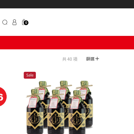
0
共 40 項
篩選