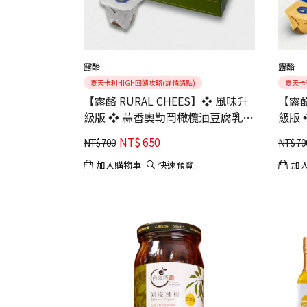
露酪
露酪
夏天卡利HIGH回饋攻略(詳情請點)
夏天卡
【露酪 RURAL CHEES】❖ 風味升
【露酪
級版 ❖ 蒜香奧勒岡橄欖油豆腐乳
級版
【六入組】｜鹹香豐沛｜主廚最愛
組】
NT$
650
NT$
700
NT$
70
金獎
加入購物車
快速預覽
加