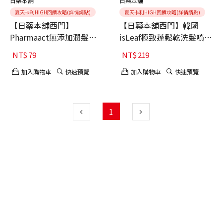
日藥本舖
日藥本舖
夏天卡利HIGH回饋攻略(詳情請點)
夏天卡利HIGH回饋攻略(詳情請點)
【日藥本舖西門】
【日藥本舖西門】韓國
Pharmaact無添加潤髮乳
isLeaf極致蓬鬆乾洗髮噴霧
補充包450ml $79
無香氛
NT$
79
NT$
219
加入購物車
快速預覽
加入購物車
快速預覽
1