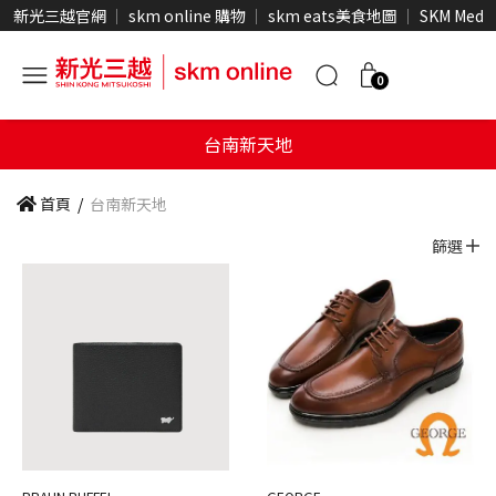
新光三越官網
skm online 購物
skm eats美食地圖
SKM Medi
0
台南新天地
首頁
/
台南新天地
篩選