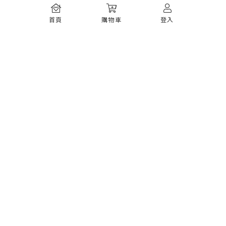
常見問題
首頁
購物車
登入
如何註冊
購物須知
出貨運送
退貨須知
電子發票
瞭解更多
購物須知
防詐騙提醒
服務條款
隱私權政策