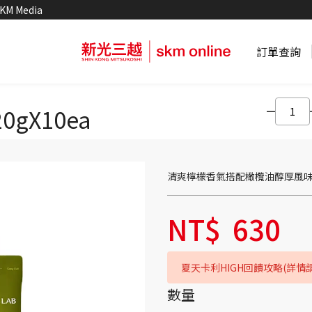
KM Media
訂單查詢
0gX10ea
清爽檸檬香氣搭配橄欖油醇厚風
NT$
630
夏天卡利HIGH回饋攻略(詳情
數量