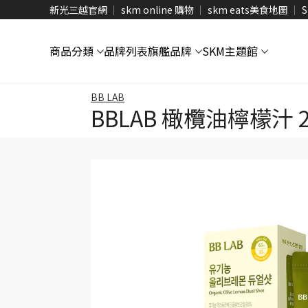
新光三越官網
skm online 購物
skm eats美食地圖
S
商品分類
品牌列表
旗艦品牌
SKM主題館
BB LAB
BBLAB 橄欖油檸檬汁 2