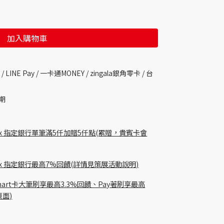
加入購物車
 /
LINE Pay / 一卡通MONEY /
zingala銀角零卡 /
台
期
 pay x 指定銀行單筆滿5仟加贈5仟點(累贈，貴賓卡會
貴賓卡 x 指定銀行最高7%回饋(詳情見策展活動說明)
Richart卡大筆刷享最高3.3%回饋、Pay著刷享最高
頁面)