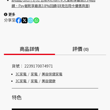
饋、Pay著刷享最高3.8%回饋(詳見信用卡優惠頁面)
更多
分享至
商品詳情
評價
(0)
貨號：
2239170074971
3C家電
/
家電
/
美容保健家電
3C家電
/
家電
/
美容健康
特色