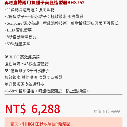
直捲兩用負離子美髮造型器BHS752
再
贈
• 
11萬轉高速馬達：強風瞬乾
• 
2億負離子+千倍水離子：極效鎖水 柔亮髮質
• 
Scalpcare 頭皮養護：智能溫控技術，針對敏感頭皮溫柔呵護模式
• 
LED 智能螢幕
• 
8秒自動清潔模式
• 
395g輕量美型
💖BLDC 高效能馬達
強勁氣流，45秒極速乾髮!
💖2億負離子X千倍水離子
極效鎖水,雙倍滋潤,吹髮同時護髮!
💖升級版頭皮養護科技
48-58*C智能溫控，呵護敏感頭皮，防止熱損傷。
NT$
6,288
原價
NT$
7,990
夏天卡利HIGH回饋攻略(詳情請點)