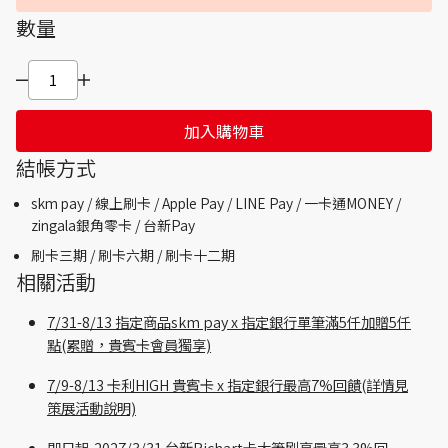
數量
加入購物車
結帳方式
skm pay /
線上刷卡 / Apple Pay /
LINE Pay / 一卡通MONEY /
zingala銀角零卡 /
台新Pay
刷卡三期 /
刷卡六期 /
刷卡十二期
相關活動
7/31-8/13 指定商品skm pay x 指定銀行單筆滿5仟加贈5仟
點(累贈，貴賓卡會員獨享)
7/9-8/13 卡利HIGH 貴賓卡 x 指定銀行最高7%回饋(詳情見
策展活動說明)
即日起-2027/3/31 台新Richart卡大筆刷享最高3.3%回