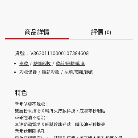
商品詳情
評價
(0)
貨號：
V86201110000107384608
彩妝
/
臉部彩妝
/
妝前/隔離/飾底
彩妝保養
/
臉部彩妝
/
妝前/隔離/飾底
特色
乖乖貼膚不脫妝！
雙層粉末技術 X 粉持久持妝科技，底妝零秒服貼
乖乖控油不暗沉！
無油奶霜質地 X 細膩珍珠光感，瞬吸油光秒提亮
乖乖遮瑕隱毛孔！
專為亞洲肌而生，一抹隱型痘疤，填平粗大毛孔粉持久最