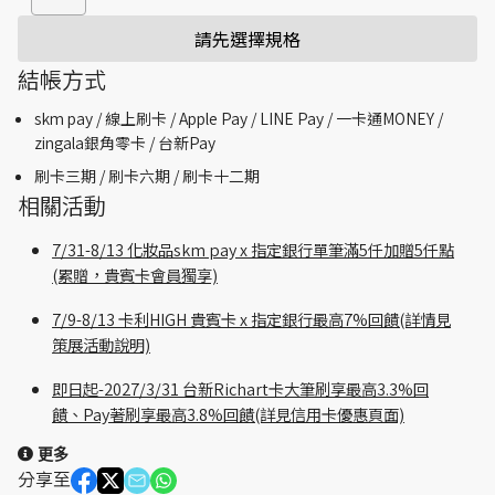
請先選擇規格
結帳方式
skm pay /
線上刷卡 / Apple Pay /
LINE Pay / 一卡通MONEY /
zingala銀角零卡 /
台新Pay
刷卡三期 /
刷卡六期 /
刷卡十二期
相關活動
7/31-8/13 化妝品skm pay x 指定銀行單筆滿5仟加贈5仟點
(累贈，貴賓卡會員獨享)
7/9-8/13 卡利HIGH 貴賓卡 x 指定銀行最高7%回饋(詳情見
策展活動說明)
即日起-2027/3/31 台新Richart卡大筆刷享最高3.3%回
饋、Pay著刷享最高3.8%回饋(詳見信用卡優惠頁面)
更多
分享至