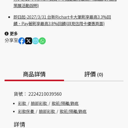
策展活動說明)
即日起-2027/3/31 台新Richart卡大筆刷享最高3.3%回
饋、Pay著刷享最高3.8%回饋(詳見信用卡優惠頁面)
更多
分享至
商品詳情
評價
(0)
貨號：
2224210039560
彩妝
/
臉部彩妝
/
妝前/隔離/飾底
彩妝保養
/
臉部彩妝
/
妝前/隔離/飾底
詳情