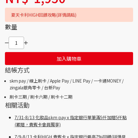
夏天卡利HIGH回饋攻略(詳情請點)
數量
加入購物車
結帳方式
skm pay /
線上刷卡 / Apple Pay /
LINE Pay / 一卡通MONEY /
zingala銀角零卡 /
台新Pay
刷卡三期 /
刷卡六期 /
刷卡十二期
相關活動
7/31-8/13 化妝品skm pay x 指定銀行單筆滿5仟加贈5仟點
(累贈，貴賓卡會員獨享)
7/9-8/13 卡利HIGH 貴賓卡 x 指定銀行最高7%回饋(詳情見